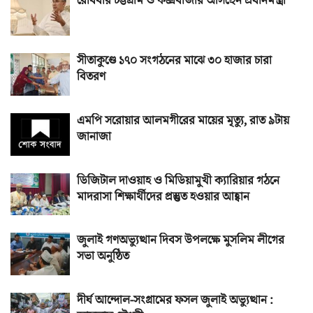
রোববার চট্টগ্রাম ও কক্সবাজার আসছেন প্রধানমন্ত্রী
সীতাকুণ্ডে ১৭০ সংগঠনের মাঝে ৩০ হাজার চারা
বিতরণ
এমপি সরোয়ার আলমগীরের মায়ের মৃত্যু, রাত ৯টায়
জানাজা
ডিজিটাল দাওয়াহ ও মিডিয়ামুখী ক্যারিয়ার গঠনে
মাদরাসা শিক্ষার্থীদের প্রস্তুত হওয়ার আহ্বান
জুলাই গণঅভ্যুত্থান দিবস উপলক্ষে মুসলিম লীগের
সভা অনুষ্ঠিত
দীর্ঘ আন্দোল-সংগ্রামের ফসল জুলাই অভ্যুত্থান :