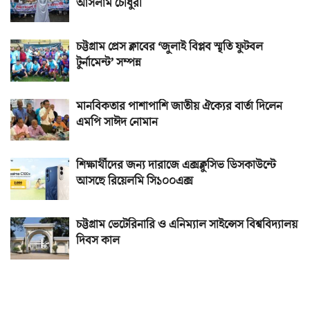
আসলাম চৌধুরী
চট্টগ্রাম প্রেস ক্লাবের ‘জুলাই বিপ্লব স্মৃতি ফুটবল
টুর্নামেন্ট’ সম্পন্ন
মানবিকতার পাশাপাশি জাতীয় ঐক্যের বার্তা দিলেন
এমপি সাঈদ নোমান
শিক্ষার্থীদের জন্য দারাজে এক্সক্লুসিভ ডিসকাউন্টে
আসছে রিয়েলমি সি১০০এক্স
চট্টগ্রাম ভেটেরিনারি ও এনিম্যাল সাইন্সেস বিশ্ববিদ্যালয়
দিবস কাল