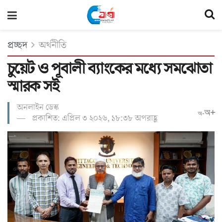
প্রচ্ছদ
অর্থনীতি
চুয়েট ও পূবালী ব্যাংকের মধ্যে সমঝোতা
স্মারক সই
অনলাইন ডেস্ক
অ+
অ-
প্রকাশিত: এপ্রিল ৩ ২০২৬, ১৮:৩৮ অপরাহ্ণ