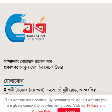
সম্পাদক:
মোহাম্মদ রুবেল খান
প্রকাশক:
আবুল হোসাইন মো.কাউছার
যোগাযোগ
শাহী টাওয়ার (২য় তলা) এন.এ. চৌধুরী রোড, আন্দরকিল্লা,
চট্টগ্রাম।
This website uses cookies. By continuing to use this website you
০১৮৫১ ২১৪ ৭৪৭
are giving consent to cookies being used. Visit our
Privacy and
cbartanews@gmail.com
Cookie Policy
.
I Agree