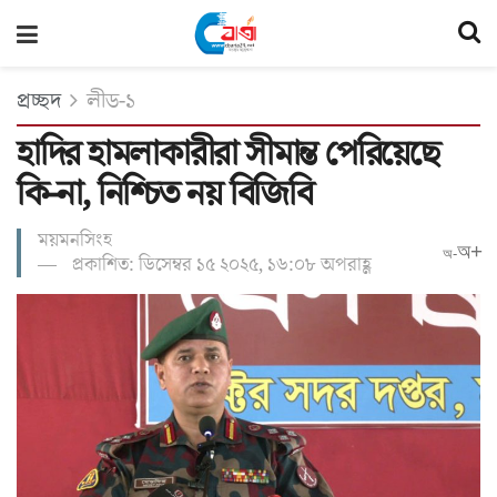
প্রচ্ছদ
লীড-১
হাদির হামলাকারীরা সীমান্ত পেরিয়েছে
কি-না, নিশ্চিত নয় বিজিবি
ময়মনসিংহ
অ+
অ-
প্রকাশিত: ডিসেম্বর ১৫ ২০২৫, ১৬:০৮ অপরাহ্ণ