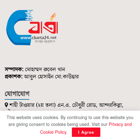
সম্পাদক:
মোহাম্মদ রুবেল খান
প্রকাশক:
আবুল হোসাইন মো.কাউছার
যোগাযোগ
শাহী টাওয়ার (২য় তলা) এন.এ. চৌধুরী রোড, আন্দরকিল্লা,
চট্টগ্রাম।
This website uses cookies. By continuing to use this website you
০১৮৫১ ২১৪ ৭৪৭
are giving consent to cookies being used. Visit our
Privacy and
cbartanews@gmail.com
Cookie Policy
.
I Agree