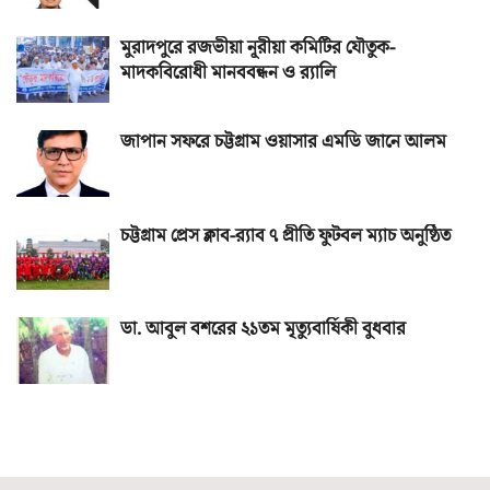
মুরাদপুরে রজভীয়া নূরীয়া কমিটির যৌতুক-
মাদকবিরোধী মানববন্ধন ও র‌্যালি
জাপান সফরে চট্টগ্রাম ওয়াসার এমডি জানে আলম
চট্টগ্রাম প্রেস ক্লাব-র‌্যাব ৭ প্রীতি ফুটবল ম্যাচ অনুষ্ঠিত
ডা. আবুল বশরের ২১তম মৃত্যুবার্ষিকী বুধবার