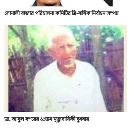
সোনালী বাজার পরিচালনা কমিটির ত্রি-বার্ষিক নির্বাচন সম্পন্ন
ডা. আবুল বশরের ২১তম মৃত্যুবার্ষিকী বুধবার