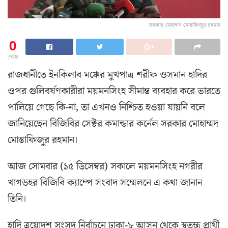
সরকার মোহাম্মদ মোস্তাফিজুর রহমান
0
শেয়ার
রাজধানীতে ইনকিলাব মঞ্চের মুখপাত্র শরীফ ওসমান হাদির
ওপর গুলিবর্ষণকারীরা ময়মনসিংহ সীমান্ত ব্যবহার করে ভারতে
পালিয়ে গেছে কি-না, তা এখনও নিশ্চিত হওয়া যায়নি বলে
জানিয়েছেন বিজিবির সেক্টর কমান্ডার কর্নেল সরকার মোহাম্মদ
মোস্তাফিজুর রহমান।
আজ সোমবার (১৫ ডিসেম্বর) সকালে ময়মনসিংহ নগরীর
খাগডহর বিজিবি ক্যাম্পে সংবাদ সম্মেলনে এ কথা জানান
তিনি।
হাদি ত্রয়োদশ সংসদ নির্বাচনে ঢাকা-৮ আসন থেকে স্বতন্ত্র প্রার্থী