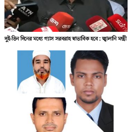
দুই-তিন দিনের মধ্যে গ্যাস সরবরাহ স্বাভাবিক হবে : জ্বালানি মন্ত্রী