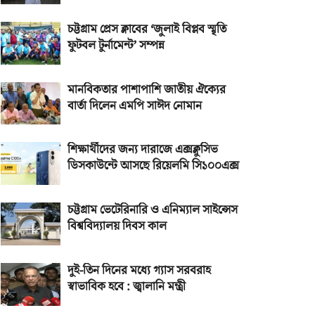
চট্টগ্রাম প্রেস ক্লাবের ‘জুলাই বিপ্লব স্মৃতি
ফুটবল টুর্নামেন্ট’ সম্পন্ন
মানবিকতার পাশাপাশি জাতীয় ঐক্যের
বার্তা দিলেন এমপি সাঈদ নোমান
শিক্ষার্থীদের জন্য দারাজে এক্সক্লুসিভ
ডিসকাউন্টে আসছে রিয়েলমি সি১০০এক্স
চট্টগ্রাম ভেটেরিনারি ও এনিম্যাল সাইন্সেস
বিশ্ববিদ্যালয় দিবস কাল
দুই-তিন দিনের মধ্যে গ্যাস সরবরাহ
স্বাভাবিক হবে : জ্বালানি মন্ত্রী