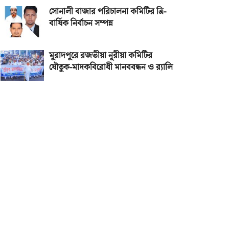
সোনালী বাজার পরিচালনা কমিটির ত্রি-
বার্ষিক নির্বাচন সম্পন্ন
মুরাদপুরে রজভীয়া নূরীয়া কমিটির
যৌতুক-মাদকবিরোধী মানববন্ধন ও র‌্যালি