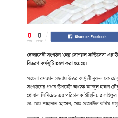
0
0
Share on Facebook
শেয়ার
দেখেছে
স্বেচ্ছাসেবী সংগঠন ‘হেল্প সোশ্যাল সার্ভিসেস’ এর
বিতরণ কর্মসূচি গ্রহণ করা হয়েছে।
পহেলা রমজান সন্ধ্যায় উত্তর কাট্টলী নুরুল হক চৌধ
সংগঠনের প্রধান উপদেষ্টা অধ্যক্ষ আব্দুল হান্নান 
গ্লোবাল লিমিটেড এর পরিচালক ইঞ্জিনিয়ার সাইফুর র
ডা. মোঃ শাহাদাত হোসেন, মোঃ রেজাউল করিম প্রম