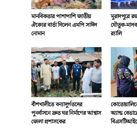
মানবিকতার পাশাপাশি জাতীয়
মুরাদপুরে র
ঐক্যের বার্তা দিলেন এমপি সাঈদ
যৌতুক-মাদক
নোমান
র‌্যালি
বাঁশখালীতে বন্যাদুর্গতদের
কোতোয়ালিত
পুনর্বাসনে দ্রুত ঘর নির্মাণের আশ্বাস
অ্যান্ড বেভ
জেলা প্রশাসকের
বিএসটিআইয়