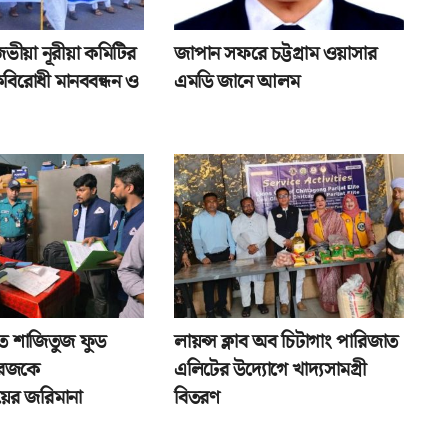
জভীয়া নূরীয়া কমিটির
জাপান সফরে চট্টগ্রাম ওয়াসার
বিরোধী মানববন্ধন ও
এমডি জানে আলম
ে শাজিতুজ ফুড
লায়ন্স ক্লাব অব চিটাগাং পারিজাত
ারেজকে
এলিটের উদ্যোগে খাদ্যসামগ্রী
ের জরিমানা
বিতরণ