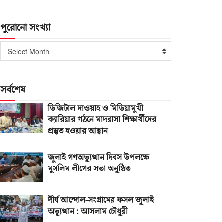
পুরোনো সংখ্যা
পুরোনো
Select Month
সংখ্যা
সর্বশেষ
ডিজিটাল দাওয়াহ ও মিডিয়ামুখী
ক্যারিয়ার গঠনে মাদরাসা শিক্ষার্থীদের
প্রস্তুত হওয়ার আহ্বান
জুলাই গণঅভ্যুত্থান দিবস উপলক্ষে
মুসলিম লীগের সভা অনুষ্ঠিত
দীর্ঘ আন্দোল-সংগ্রামের ফসল জুলাই
অভ্যুত্থান : আসলাম চৌধুরী