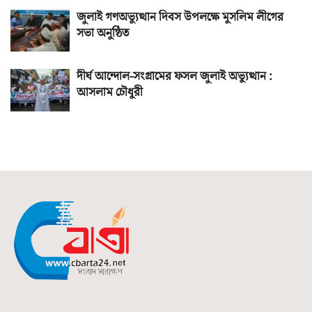
জুলাই গণঅভ্যুত্থান দিবস উপলক্ষে মুসলিম লীগের
সভা অনুষ্ঠিত
দীর্ঘ আন্দোল-সংগ্রামের ফসল জুলাই অভ্যুত্থান :
আসলাম চৌধুরী