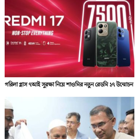
গরিলা গ্লাস ৭আই সুরক্ষা নিয়ে শাওমির নতুন রেডমি ১৭ উন্মোচন