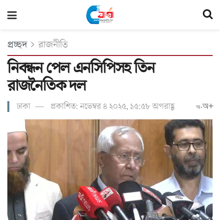
প্রচ্ছদ
রাজনীতি
নিবন্ধন পেল এনসিপিসহ তিন
রাজনৈতিক দল
ঢাকা
প্রকাশিত: নভেম্বর ৪ ২০২৫, ১৫:৫৮ অপরাহ্ণ
অ+
অ-