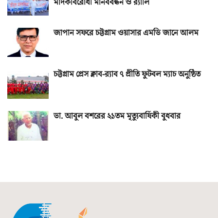
মাদকবিরোধী মানববন্ধন ও র‌্যালি
জাপান সফরে চট্টগ্রাম ওয়াসার এমডি জানে আলম
চট্টগ্রাম প্রেস ক্লাব-র‌্যাব ৭ প্রীতি ফুটবল ম্যাচ অনুষ্ঠিত
ডা. আবুল বশরের ২১তম মৃত্যুবার্ষিকী বুধবার