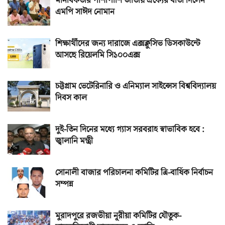
মানবিকতার পাশাপাশি জাতীয় ঐক্যের বার্তা দিলেন
এমপি সাঈদ নোমান
শিক্ষার্থীদের জন্য দারাজে এক্সক্লুসিভ ডিসকাউন্টে
আসছে রিয়েলমি সি১০০এক্স
চট্টগ্রাম ভেটেরিনারি ও এনিম্যাল সাইন্সেস বিশ্ববিদ্যালয়
দিবস কাল
দুই-তিন দিনের মধ্যে গ্যাস সরবরাহ স্বাভাবিক হবে :
জ্বালানি মন্ত্রী
সোনালী বাজার পরিচালনা কমিটির ত্রি-বার্ষিক নির্বাচন
সম্পন্ন
মুরাদপুরে রজভীয়া নূরীয়া কমিটির যৌতুক-