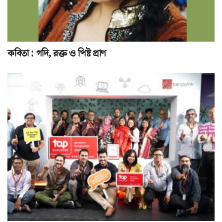
কবিতা : গদি, রক্ত ও পিষ্ট প্রাণ