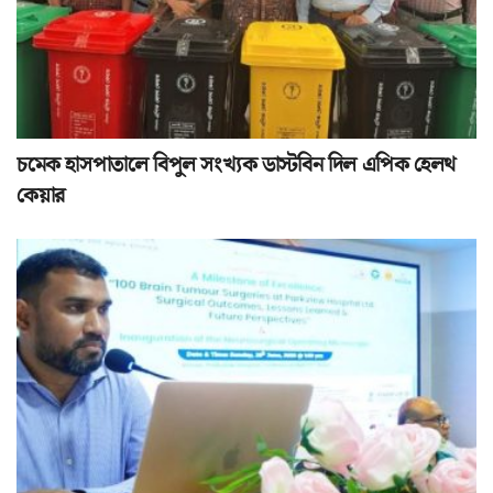
চমেক হাসপাতালে বিপুল সংখ্যক ডাস্টবিন দিল এপিক হেলথ
কেয়ার