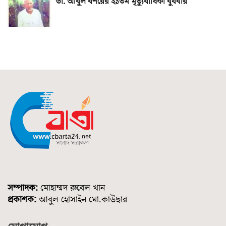
ডা. আবুল বশরের ২১তম মৃত্যুবার্ষিকী বুধবার
সম্পাদক:
মোহাম্মদ রুবেল খান
প্রকাশক:
আবুল হোসাইন মো.কাউছার