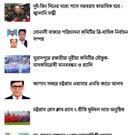
দুই-তিন দিনের মধ্যে গ্যাস সরবরাহ স্বাভাবিক হবে :
জ্বালানি মন্ত্রী
সোনালী বাজার পরিচালনা কমিটির ত্রি-বার্ষিক নির্বাচন
সম্পন্ন
মুরাদপুরে রজভীয়া নূরীয়া কমিটির যৌতুক-
মাদকবিরোধী মানববন্ধন ও র‌্যালি
জাপান সফরে চট্টগ্রাম ওয়াসার এমডি জানে আলম
চট্টগ্রাম প্রেস ক্লাব-র‌্যাব ৭ প্রীতি ফুটবল ম্যাচ অনুষ্ঠিত