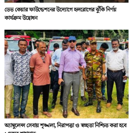
ডেভ কেয়ার ফাউন্ডেশনের উদ্যোগে হৃদরোগের ঝুঁকি নির্ণয়
কার্যক্রম উদ্বোধন
অ্যাম্বুলেন্স সেবায় শৃঙ্খলা, নিরাপত্তা ও স্বচ্ছতা নিশ্চিত করা হবে