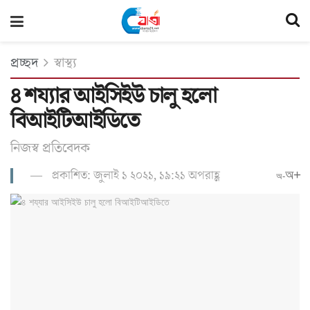
প্রচ্ছদ
স্বাস্থ্য
৪ শয্যার আইসিইউ চালু হলো
বিআইটিআইডিতে
নিজস্ব প্রতিবেদক
প্রকাশিত: জুলাই ১ ২০২১, ১৯:২১ অপরাহ্ণ
অ+
অ-