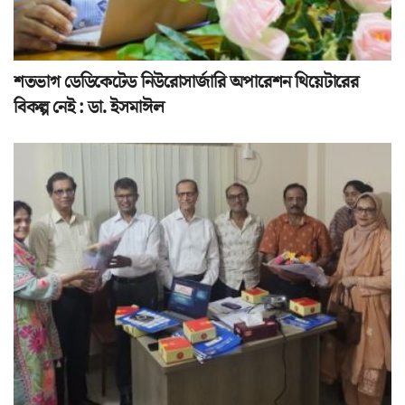
শতভাগ ডেডিকেটেড নিউরোসার্জারি অপারেশন থিয়েটারের
বিকল্প নেই : ডা. ইসমাঈল