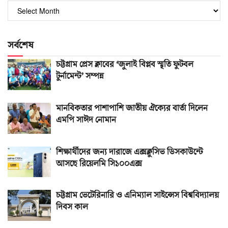
পুরোনো
সংখ্যা
সর্বশেষ
চট্টগ্রাম প্রেস ক্লাবের ‘জুলাই বিপ্লব স্মৃতি ফুটবল
টুর্নামেন্ট’ সম্পন্ন
মানবিকতার পাশাপাশি জাতীয় ঐক্যের বার্তা দিলেন
এমপি সাঈদ নোমান
শিক্ষার্থীদের জন্য দারাজে এক্সক্লুসিভ ডিসকাউন্টে
আসছে রিয়েলমি সি১০০এক্স
চট্টগ্রাম ভেটেরিনারি ও এনিম্যাল সাইন্সেস বিশ্ববিদ্যালয়
দিবস কাল