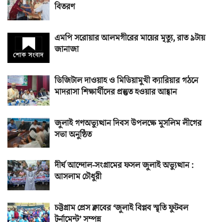
বিতরণ
এমপি সরোয়ার আলমগীরের মায়ের মৃত্যু, রাত ৯টায়
জানাজা
ডিজিটাল দাওয়াহ ও মিডিয়ামুখী ক্যারিয়ার গঠনে
মাদরাসা শিক্ষার্থীদের প্রস্তুত হওয়ার আহ্বান
জুলাই গণঅভ্যুত্থান দিবস উপলক্ষে মুসলিম লীগের
সভা অনুষ্ঠিত
দীর্ঘ আন্দোল-সংগ্রামের ফসল জুলাই অভ্যুত্থান :
আসলাম চৌধুরী
চট্টগ্রাম প্রেস ক্লাবের ‘জুলাই বিপ্লব স্মৃতি ফুটবল
টুর্নামেন্ট’ সম্পন্ন