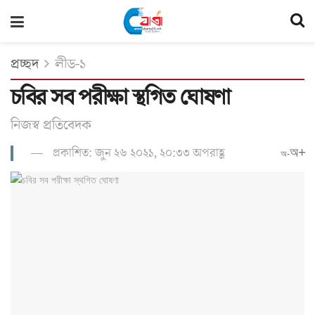
প্রচ্ছদ
লীড-১
চবির সব পরীক্ষা স্থগিত ঘোষণা
নিজস্ব প্রতি‌বেদক
প্রকাশিত: জুন ২৬ ২০২১, ২০:৩৩ অপরাহ্ণ
অ+
অ-