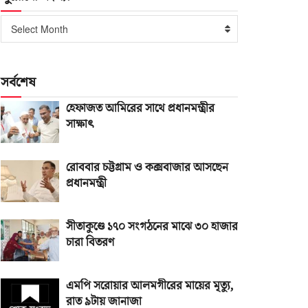
পুরোনো
Select Month
সংখ্যা
সর্বশেষ
হেফাজত আমিরের সাথে প্রধানমন্ত্রীর
সাক্ষাৎ
রোববার চট্টগ্রাম ও কক্সবাজার আসছেন
প্রধানমন্ত্রী
সীতাকুণ্ডে ১৭০ সংগঠনের মাঝে ৩০ হাজার
চারা বিতরণ
এমপি সরোয়ার আলমগীরের মায়ের মৃত্যু,
রাত ৯টায় জানাজা