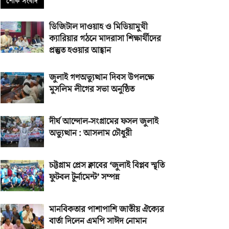
ডিজিটাল দাওয়াহ ও মিডিয়ামুখী
ক্যারিয়ার গঠনে মাদরাসা শিক্ষার্থীদের
প্রস্তুত হওয়ার আহ্বান
জুলাই গণঅভ্যুত্থান দিবস উপলক্ষে
মুসলিম লীগের সভা অনুষ্ঠিত
দীর্ঘ আন্দোল-সংগ্রামের ফসল জুলাই
অভ্যুত্থান : আসলাম চৌধুরী
চট্টগ্রাম প্রেস ক্লাবের ‘জুলাই বিপ্লব স্মৃতি
ফুটবল টুর্নামেন্ট’ সম্পন্ন
মানবিকতার পাশাপাশি জাতীয় ঐক্যের
বার্তা দিলেন এমপি সাঈদ নোমান