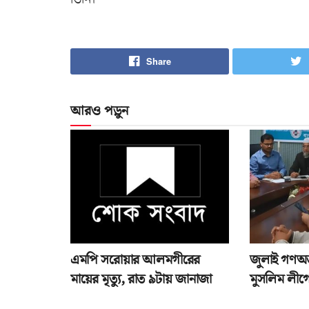
Share
আরও পড়ুন
এমপি সরোয়ার আলমগীরের
জুলাই গণঅভ্
মায়ের মৃত্যু, রাত ৯টায় জানাজা
মুসলিম লীগে