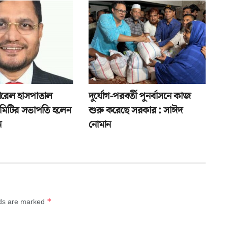
েনারেল হাসপাতাল
দুর্যোগ-পরবর্তী পুনর্বাসনে কাজ
 কমিটির সভাপতি হলেন
শুরু করেছে সরকার : সাঈদ
ন
নোমান
*
lds are marked