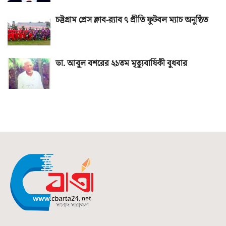
চট্টগ্রাম প্রেস ক্লাব-র‌্যাব ৭ প্রীতি ফুটবল ম্যাচ অনুষ্ঠিত
ডা. আবুল বশরের ২১তম মৃত্যুবার্ষিকী বুধবার