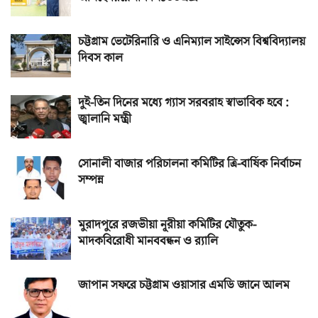
চট্টগ্রাম ভেটেরিনারি ও এনিম্যাল সাইন্সেস বিশ্ববিদ্যালয়
দিবস কাল
দুই-তিন দিনের মধ্যে গ্যাস সরবরাহ স্বাভাবিক হবে :
জ্বালানি মন্ত্রী
সোনালী বাজার পরিচালনা কমিটির ত্রি-বার্ষিক নির্বাচন
সম্পন্ন
মুরাদপুরে রজভীয়া নূরীয়া কমিটির যৌতুক-
মাদকবিরোধী মানববন্ধন ও র‌্যালি
জাপান সফরে চট্টগ্রাম ওয়াসার এমডি জানে আলম