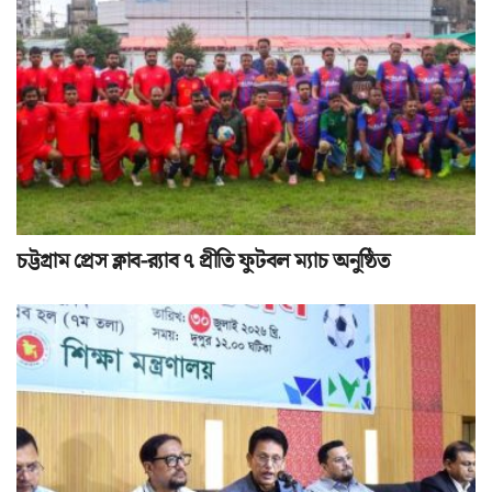
চট্টগ্রাম প্রেস ক্লাব-র‌্যাব ৭ প্রীতি ফুটবল ম্যাচ অনুষ্ঠিত