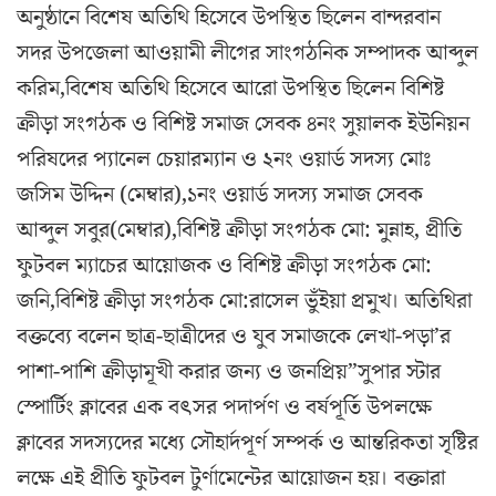
অনুষ্ঠানে বিশেষ অতিথি হিসেবে উপস্থিত ছিলেন বান্দরবান
সদর উপজেলা আওয়ামী লীগের সাংগঠনিক সম্পাদক আব্দুল
করিম,বিশেষ অতিথি হিসেবে আরো উপস্থিত ছিলেন বিশিষ্ট
ক্রীড়া সংগঠক ও বিশিষ্ট সমাজ সেবক ৪নং সুয়ালক ইউনিয়ন
পরিষদের প্যানেল চেয়ারম্যান ও ২নং ওয়ার্ড সদস্য মোঃ
জসিম উদ্দিন (মেম্বার),১নং ওয়ার্ড সদস্য সমাজ সেবক
আব্দুল সবুর(মেম্বার),বিশিষ্ট ক্রীড়া সংগঠক মো: মুন্নাহ, প্রীতি
ফুটবল ম্যাচের আয়োজক ও বিশিষ্ট ক্রীড়া সংগঠক মো:
জনি,বিশিষ্ট ক্রীড়া সংগঠক মো:রাসেল ভুঁইয়া প্রমুখ। অতিথিরা
বক্তব্যে বলেন ছাত্র-ছাত্রীদের ও যুব সমাজকে লেখা-পড়া’র
পাশা-পাশি ক্রীড়ামূখী করার জন্য ও জনপ্রিয়”সুপার স্টার
স্পোর্টিং ক্লাবের এক বৎসর পদার্পণ ও বর্ষপূর্তি উপলক্ষে
ক্লাবের সদস্যদের মধ্যে সৌহার্দপূর্ণ সম্পর্ক ও আন্তরিকতা সৃষ্টির
লক্ষে এই প্রীতি ফুটবল টুর্ণামেন্টের আয়োজন হয়। বক্তারা