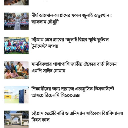
দীর্ঘ আন্দোল-সংগ্রামের ফসল জুলাই অভ্যুত্থান :
আসলাম চৌধুরী
চট্টগ্রাম প্রেস ক্লাবের ‘জুলাই বিপ্লব স্মৃতি ফুটবল
টুর্নামেন্ট’ সম্পন্ন
মানবিকতার পাশাপাশি জাতীয় ঐক্যের বার্তা দিলেন
এমপি সাঈদ নোমান
শিক্ষার্থীদের জন্য দারাজে এক্সক্লুসিভ ডিসকাউন্টে
আসছে রিয়েলমি সি১০০এক্স
চট্টগ্রাম ভেটেরিনারি ও এনিম্যাল সাইন্সেস বিশ্ববিদ্যালয়
দিবস কাল