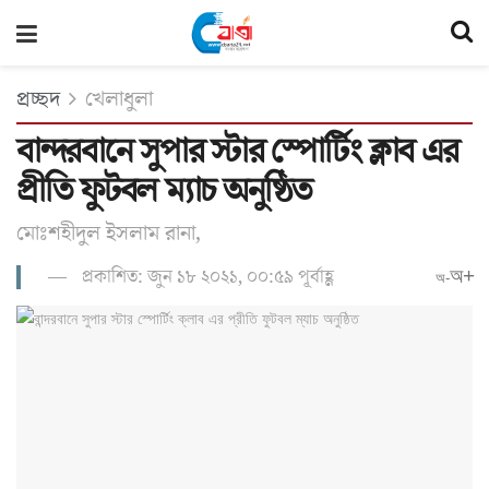
প্রচ্ছদ
খেলাধুলা
বান্দরবানে সুপার স্টার স্পোর্টিং ক্লাব এর
প্রীতি ফুটবল ম্যাচ অনুষ্ঠিত
মোঃশহীদুল ইসলাম রানা,
প্রকাশিত: জুন ১৮ ২০২১, ০০:৫৯ পূর্বাহ্ণ
অ+
অ-