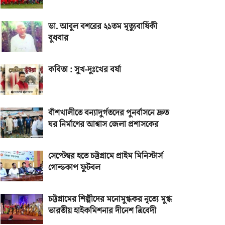
ডা. আবুল বশরের ২১তম মৃত্যুবার্ষিকী
বুধবার
কবিতা : সুখ-দুঃখের বর্ষা
বাঁশখালীতে বন্যাদুর্গতদের পুনর্বাসনে দ্রুত
ঘর নির্মাণের আশ্বাস জেলা প্রশাসকের
সেপ্টেম্বর হতে চট্টগ্রামে প্রাইম মিনিস্টার্স
গোল্ডকাপ ফুটবল
চট্টগ্রামের শিল্পীদের মনোমুগ্ধকর নৃত্যে মুগ্ধ
ভারতীয় হাইকমিশনার দীনেশ ত্রিবেদী