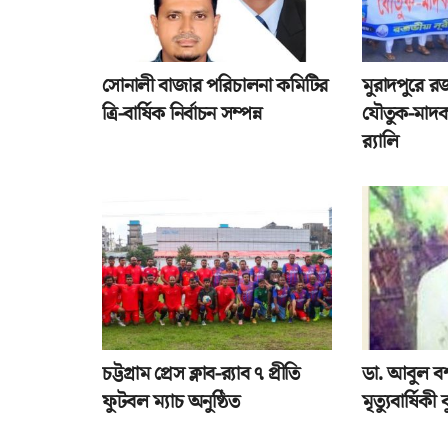
সোনালী বাজার পরিচালনা কমিটির
মুরাদপুরে র
ত্রি-বার্ষিক নির্বাচন সম্পন্ন
যৌতুক-মাদক
র‌্যালি
চট্টগ্রাম প্রেস ক্লাব-র‌্যাব ৭ প্রীতি
ডা. আবুল ব
ফুটবল ম্যাচ অনুষ্ঠিত
মৃত্যুবার্ষিকী