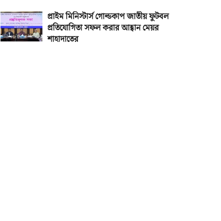
প্রাইম মিনিস্টার্স গোল্ডকাপ জাতীয় ফুটবল
প্রতিযোগিতা সফল করার আহ্বান মেয়র
শাহাদাতের