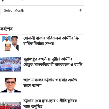
পুরোনো
Select Month
সংখ্যা
সর্বশেষ
সোনালী বাজার পরিচালনা কমিটির ত্রি-
বার্ষিক নির্বাচন সম্পন্ন
মুরাদপুরে রজভীয়া নূরীয়া কমিটির
যৌতুক-মাদকবিরোধী মানববন্ধন ও র‌্যালি
জাপান সফরে চট্টগ্রাম ওয়াসার এমডি
জানে আলম
চট্টগ্রাম প্রেস ক্লাব-র‌্যাব ৭ প্রীতি ফুটবল
ম্যাচ অনুষ্ঠিত