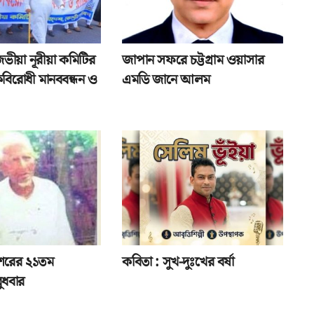
জভীয়া নূরীয়া কমিটির
জাপান সফরে চট্টগ্রাম ওয়াসার
বিরোধী মানববন্ধন ও
এমডি জানে আলম
শরের ২১তম
কবিতা : সুখ-দুঃখের বর্ষা
 বুধবার