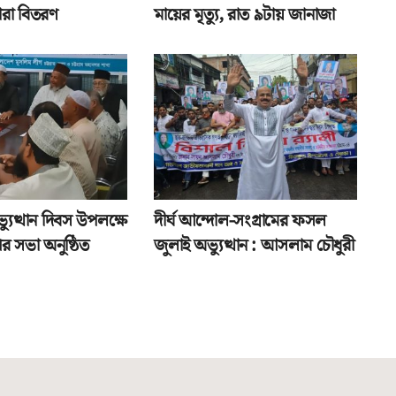
ারা বিতরণ
মায়ের মৃত্যু, রাত ৯টায় জানাজা
যুত্থান দিবস উপলক্ষে
দীর্ঘ আন্দোল-সংগ্রামের ফসল
র সভা অনুষ্ঠিত
জুলাই অভ্যুত্থান : আসলাম চৌধুরী