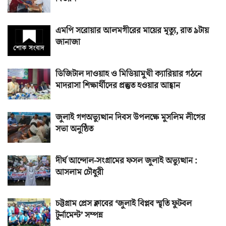
এমপি সরোয়ার আলমগীরের মায়ের মৃত্যু, রাত ৯টায়
জানাজা
ডিজিটাল দাওয়াহ ও মিডিয়ামুখী ক্যারিয়ার গঠনে
মাদরাসা শিক্ষার্থীদের প্রস্তুত হওয়ার আহ্বান
জুলাই গণঅভ্যুত্থান দিবস উপলক্ষে মুসলিম লীগের
সভা অনুষ্ঠিত
দীর্ঘ আন্দোল-সংগ্রামের ফসল জুলাই অভ্যুত্থান :
আসলাম চৌধুরী
চট্টগ্রাম প্রেস ক্লাবের ‘জুলাই বিপ্লব স্মৃতি ফুটবল
টুর্নামেন্ট’ সম্পন্ন