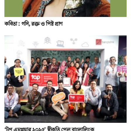
কবিতা : গদি, রক্ত ও পিষ্ট প্রাণ
‘টপ এমপ্লয়ার ২০২৫’ স্বীকৃতি পেল বাংলালিংক