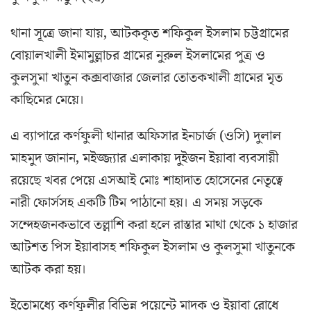
থানা সূত্রে জানা যায়, আটককৃত শফিকুল ইসলাম চট্টগ্রামের
বোয়ালখালী ইমামুল্লাচর গ্রামের নুরুল ইসলামের পুত্র ও
কুলসুমা খাতুন কক্সবাজার জেলার তোতকখালী গ্রামের মৃত
কাছিমের মেয়ে।
এ ব্যাপারে কর্ণফুলী থানার অফিসার ইনচার্জ (ওসি) দুলাল
মাহমুদ জানান, মইজ্জ্যার এলাকায় দুইজন ইয়াবা ব্যবসায়ী
রয়েছে খবর পেয়ে এসআই মোঃ শাহাদাত হোসেনের নেতৃত্বে
নারী ফোর্সসহ একটি টিম পাঠানো হয়। এ সময় সড়কে
সন্দেহজনকভাবে তল্লাশি করা হলে রাস্তার মাথা থেকে ১ হাজার
আটশত পিস ইয়াবাসহ শফিকুল ইসলাম ও কুলসুমা খাতুনকে
আটক করা হয়।
ইতোমধ্যে কর্ণফুলীর বিভিন্ন পয়েন্টে মাদক ও ইয়াবা রোধে