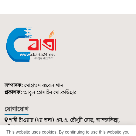
সম্পাদক:
মোহাম্মদ রুবেল খান
প্রকাশক:
আবুল হোসাইন মো.কাউছার
যোগাযোগ
শাহী টাওয়ার (২য় তলা) এন.এ. চৌধুরী রোড, আন্দরকিল্লা,
চট্টগ্রাম।
This website uses cookies. By continuing to use this website you
০১৮৫১ ২১৪ ৭৪৭