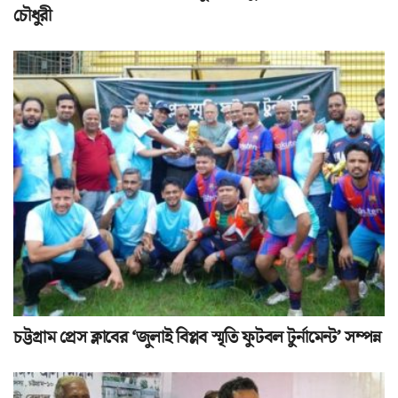
চৌধুরী
চট্টগ্রাম প্রেস ক্লাবের ‘জুলাই বিপ্লব স্মৃতি ফুটবল টুর্নামেন্ট’ সম্পন্ন