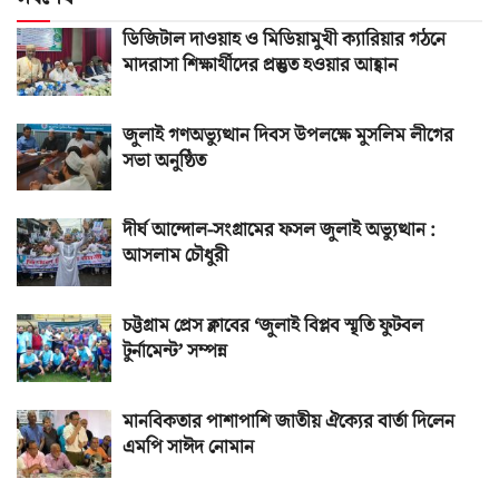
ডিজিটাল দাওয়াহ ও মিডিয়ামুখী ক্যারিয়ার গঠনে
মাদরাসা শিক্ষার্থীদের প্রস্তুত হওয়ার আহ্বান
জুলাই গণঅভ্যুত্থান দিবস উপলক্ষে মুসলিম লীগের
সভা অনুষ্ঠিত
দীর্ঘ আন্দোল-সংগ্রামের ফসল জুলাই অভ্যুত্থান :
আসলাম চৌধুরী
চট্টগ্রাম প্রেস ক্লাবের ‘জুলাই বিপ্লব স্মৃতি ফুটবল
টুর্নামেন্ট’ সম্পন্ন
মানবিকতার পাশাপাশি জাতীয় ঐক্যের বার্তা দিলেন
এমপি সাঈদ নোমান