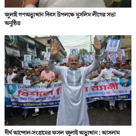
জুলাই গণঅভ্যুত্থান দিবস উপলক্ষে মুসলিম লীগের সভা
অনুষ্ঠিত
দীর্ঘ আন্দোল-সংগ্রামের ফসল জুলাই অভ্যুত্থান : আসলাম