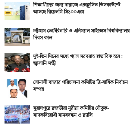
শিক্ষার্থীদের জন্য দারাজে এক্সক্লুসিভ ডিসকাউন্টে
আসছে রিয়েলমি সি১০০এক্স
চট্টগ্রাম ভেটেরিনারি ও এনিম্যাল সাইন্সেস বিশ্ববিদ্যালয়
দিবস কাল
দুই-তিন দিনের মধ্যে গ্যাস সরবরাহ স্বাভাবিক হবে :
জ্বালানি মন্ত্রী
সোনালী বাজার পরিচালনা কমিটির ত্রি-বার্ষিক নির্বাচন
সম্পন্ন
মুরাদপুরে রজভীয়া নূরীয়া কমিটির যৌতুক-
মাদকবিরোধী মানববন্ধন ও র‌্যালি