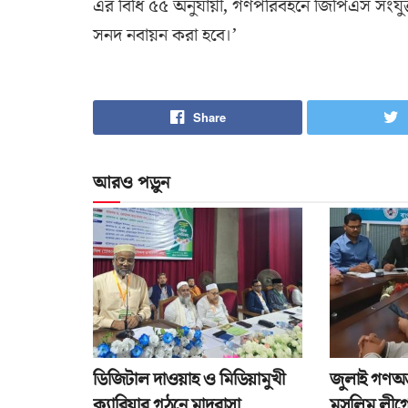
এর বিধি ৫৫ অনুযায়ী, গণপরিবহনে জিপিএস সংযুক্
সনদ নবায়ন করা হবে।’
Share
আরও পড়ুন
ডিজিটাল দাওয়াহ ও মিডিয়ামুখী
জুলাই গণঅভ্
ক্যারিয়ার গঠনে মাদরাসা
মুসলিম লীগে