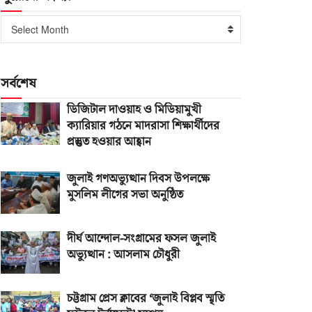
পুরোনো
Select Month
সংখ্যা
সর্বশেষ
ডিজিটাল দাওয়াহ ও মিডিয়ামুখী
ক্যারিয়ার গঠনে মাদরাসা শিক্ষার্থীদের
প্রস্তুত হওয়ার আহ্বান
জুলাই গণঅভ্যুত্থান দিবস উপলক্ষে
মুসলিম লীগের সভা অনুষ্ঠিত
দীর্ঘ আন্দোল-সংগ্রামের ফসল জুলাই
অভ্যুত্থান : আসলাম চৌধুরী
চট্টগ্রাম প্রেস ক্লাবের ‘জুলাই বিপ্লব স্মৃতি