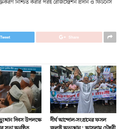
তকরণ নিশ্চিত করার পরই রেজিস্ট্রেশন প্রদান ও ফিটনেস
Tweet
Share
যুত্থান দিবস উপলক্ষে
দীর্ঘ আন্দোল-সংগ্রামের ফসল
র সভা অনুষ্ঠিত
জুলাই অভ্যুত্থান : আসলাম চৌধুরী