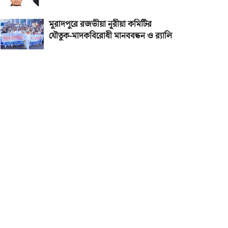
মুরাদপুরে রজভীয়া নূরীয়া কমিটির
যৌতুক-মাদকবিরোধী মানববন্ধন ও র‌্যালি