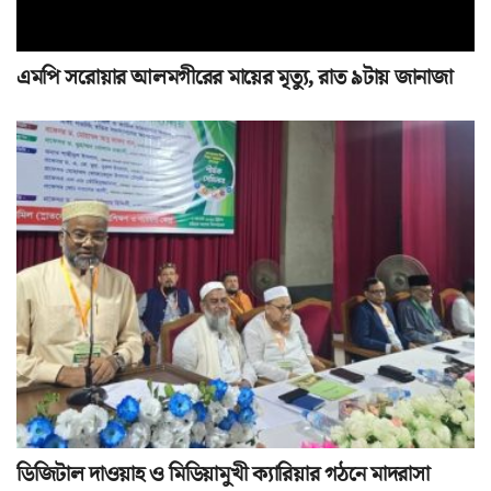
এমপি সরোয়ার আলমগীরের মায়ের মৃত্যু, রাত ৯টায় জানাজা
ডিজিটাল দাওয়াহ ও মিডিয়ামুখী ক্যারিয়ার গঠনে মাদরাসা