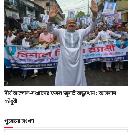
দীর্ঘ আন্দোল-সংগ্রামের ফসল জুলাই অভ্যুত্থান : আসলাম
চৌধুরী
পুরোনো সংখ্যা