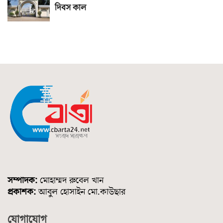
দিবস কাল
সম্পাদক:
মোহাম্মদ রুবেল খান
প্রকাশক:
আবুল হোসাইন মো.কাউছার
যোগাযোগ