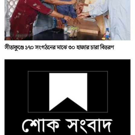
সীতাকুণ্ডে ১৭০ সংগঠনের মাঝে ৩০ হাজার চারা বিতরণ