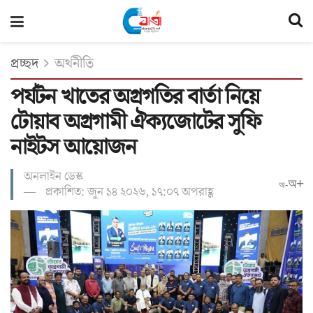
প্রচ্ছদ
অর্থনীতি
পর্যটন খাতের অগ্রগতির বার্তা নিয়ে
টোয়াব অগ্রগামী ঐক্যজোটের সুফি
নাইটস আয়োজন
অনলাইন ডেস্ক
অ+
অ-
প্রকাশিত: জুন ১৪ ২০২৬, ১৭:০৭ অপরাহ্ণ