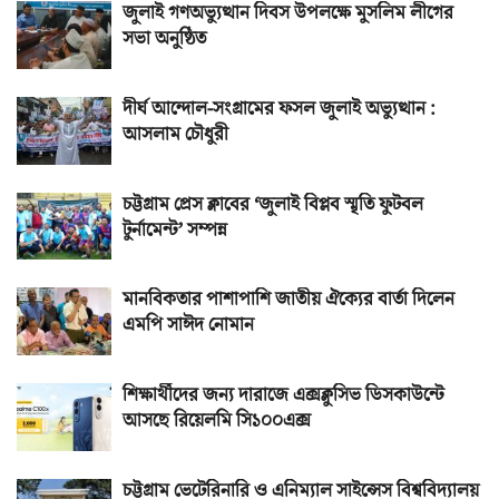
জুলাই গণঅভ্যুত্থান দিবস উপলক্ষে মুসলিম লীগের
সভা অনুষ্ঠিত
দীর্ঘ আন্দোল-সংগ্রামের ফসল জুলাই অভ্যুত্থান :
আসলাম চৌধুরী
চট্টগ্রাম প্রেস ক্লাবের ‘জুলাই বিপ্লব স্মৃতি ফুটবল
টুর্নামেন্ট’ সম্পন্ন
মানবিকতার পাশাপাশি জাতীয় ঐক্যের বার্তা দিলেন
এমপি সাঈদ নোমান
শিক্ষার্থীদের জন্য দারাজে এক্সক্লুসিভ ডিসকাউন্টে
আসছে রিয়েলমি সি১০০এক্স
চট্টগ্রাম ভেটেরিনারি ও এনিম্যাল সাইন্সেস বিশ্ববিদ্যালয়