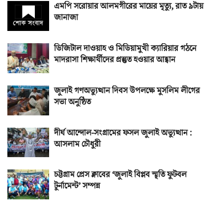
এমপি সরোয়ার আলমগীরের মায়ের মৃত্যু, রাত ৯টায়
জানাজা
ডিজিটাল দাওয়াহ ও মিডিয়ামুখী ক্যারিয়ার গঠনে
মাদরাসা শিক্ষার্থীদের প্রস্তুত হওয়ার আহ্বান
জুলাই গণঅভ্যুত্থান দিবস উপলক্ষে মুসলিম লীগের
সভা অনুষ্ঠিত
দীর্ঘ আন্দোল-সংগ্রামের ফসল জুলাই অভ্যুত্থান :
আসলাম চৌধুরী
চট্টগ্রাম প্রেস ক্লাবের ‘জুলাই বিপ্লব স্মৃতি ফুটবল
টুর্নামেন্ট’ সম্পন্ন