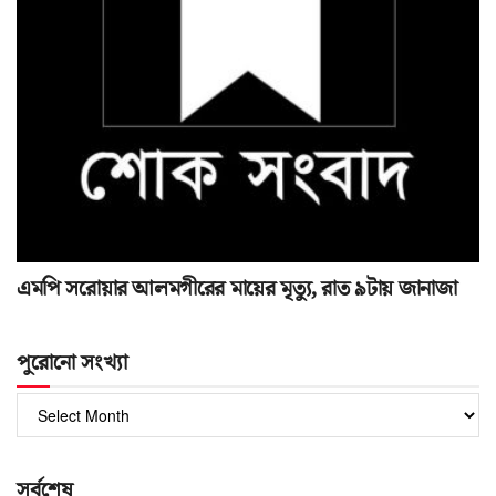
এমপি সরোয়ার আলমগীরের মায়ের মৃত্যু, রাত ৯টায় জানাজা
পুরোনো সংখ্যা
পুরোনো
সংখ্যা
সর্বশেষ