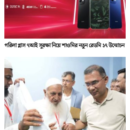
গরিলা গ্লাস ৭আই সুরক্ষা নিয়ে শাওমির নতুন রেডমি ১৭ উন্মোচন