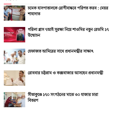
চমেক হাসপাতালকে রোগীবান্ধবে পরিণত করব : মেয়র
শাহাদাত
গরিলা গ্লাস ৭আই সুরক্ষা নিয়ে শাওমির নতুন রেডমি ১৭
উন্মোচন
হেফাজত আমিরের সাথে প্রধানমন্ত্রীর সাক্ষাৎ
রোববার চট্টগ্রাম ও কক্সবাজার আসছেন প্রধানমন্ত্রী
সীতাকুণ্ডে ১৭০ সংগঠনের মাঝে ৩০ হাজার চারা
বিতরণ