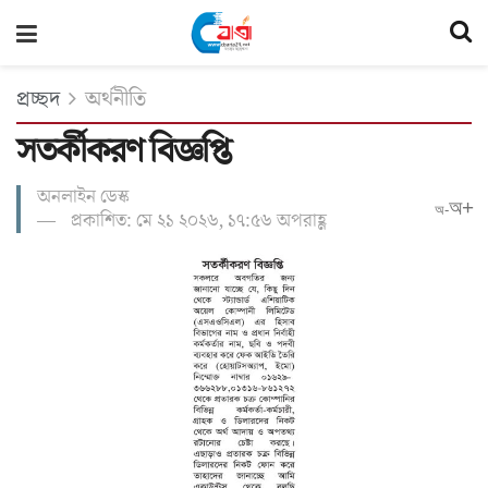
প্রচ্ছদ
অর্থনীতি
সতর্কীকরণ বিজ্ঞপ্তি
অনলাইন ডেস্ক
অ+
অ-
প্রকাশিত: মে ২১ ২০২৬, ১৭:৫৬ অপরাহ্ণ