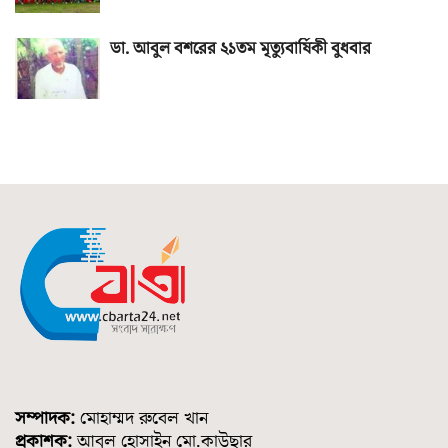
ডা. আবুল বশরের ২১তম মৃত্যুবার্ষিকী বুধবার
সম্পাদক:
মোহাম্মদ রুবেল খান
প্রকাশক:
আবুল হোসাইন মো.কাউছার