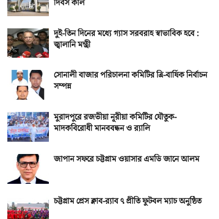
দিবস কাল
দুই-তিন দিনের মধ্যে গ্যাস সরবরাহ স্বাভাবিক হবে :
জ্বালানি মন্ত্রী
সোনালী বাজার পরিচালনা কমিটির ত্রি-বার্ষিক নির্বাচন
সম্পন্ন
মুরাদপুরে রজভীয়া নূরীয়া কমিটির যৌতুক-
মাদকবিরোধী মানববন্ধন ও র‌্যালি
জাপান সফরে চট্টগ্রাম ওয়াসার এমডি জানে আলম
চট্টগ্রাম প্রেস ক্লাব-র‌্যাব ৭ প্রীতি ফুটবল ম্যাচ অনুষ্ঠিত