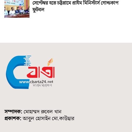
সেপ্টেম্বর হতে চট্টগ্রামে প্রাইম মিনিস্টার্স গোল্ডকাপ
ফুটবল
সম্পাদক:
মোহাম্মদ রুবেল খান
প্রকাশক:
আবুল হোসাইন মো.কাউছার