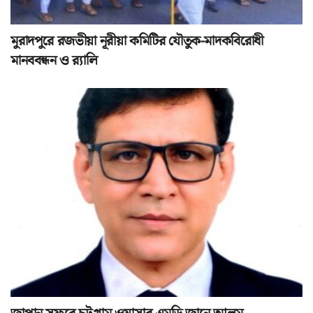
মুরাদপুরে রজভীয়া নূরীয়া কমিটির যৌতুক-মাদকবিরোধী
মানববন্ধন ও র‌্যালি