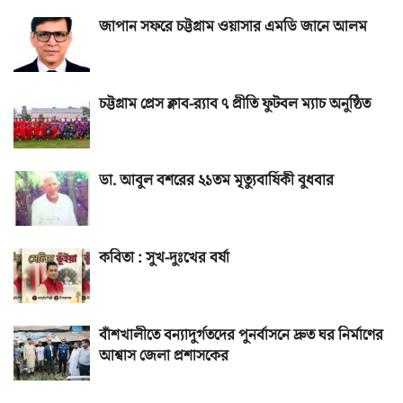
জাপান সফরে চট্টগ্রাম ওয়াসার এমডি জানে আলম
চট্টগ্রাম প্রেস ক্লাব-র‌্যাব ৭ প্রীতি ফুটবল ম্যাচ অনুষ্ঠিত
ডা. আবুল বশরের ২১তম মৃত্যুবার্ষিকী বুধবার
কবিতা : সুখ-দুঃখের বর্ষা
বাঁশখালীতে বন্যাদুর্গতদের পুনর্বাসনে দ্রুত ঘর নির্মাণের
আশ্বাস জেলা প্রশাসকের