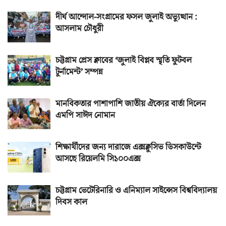
দীর্ঘ আন্দোল-সংগ্রামের ফসল জুলাই অভ্যুত্থান :
আসলাম চৌধুরী
চট্টগ্রাম প্রেস ক্লাবের ‘জুলাই বিপ্লব স্মৃতি ফুটবল
টুর্নামেন্ট’ সম্পন্ন
মানবিকতার পাশাপাশি জাতীয় ঐক্যের বার্তা দিলেন
এমপি সাঈদ নোমান
শিক্ষার্থীদের জন্য দারাজে এক্সক্লুসিভ ডিসকাউন্টে
আসছে রিয়েলমি সি১০০এক্স
চট্টগ্রাম ভেটেরিনারি ও এনিম্যাল সাইন্সেস বিশ্ববিদ্যালয়
দিবস কাল