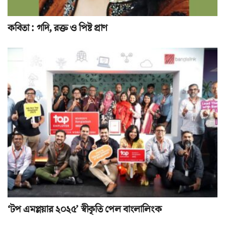
কবিতা : গদি, রক্ত ও পিষ্ট প্রাণ
‘টপ এমপ্লয়ার ২০২৫’ স্বীকৃতি পেল বাংলালিংক