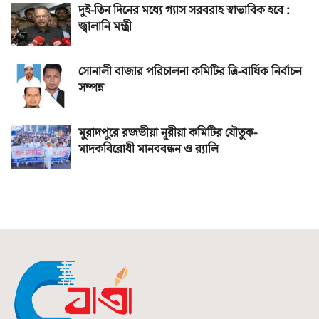
দুই-তিন দিনের মধ্যে গ্যাস সরবরাহ স্বাভাবিক হবে :
জ্বালানি মন্ত্রী
সোনালী বাজার পরিচালনা কমিটির ত্রি-বার্ষিক নির্বাচন
সম্পন্ন
মুরাদপুরে রজভীয়া নূরীয়া কমিটির যৌতুক-
মাদকবিরোধী মানববন্ধন ও র‌্যালি