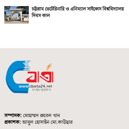
চট্টগ্রাম ভেটেরিনারি ও এনিম্যাল সাইন্সেস বিশ্ববিদ্যালয়
দিবস কাল
সম্পাদক:
মোহাম্মদ রুবেল খান
প্রকাশক:
আবুল হোসাইন মো.কাউছার