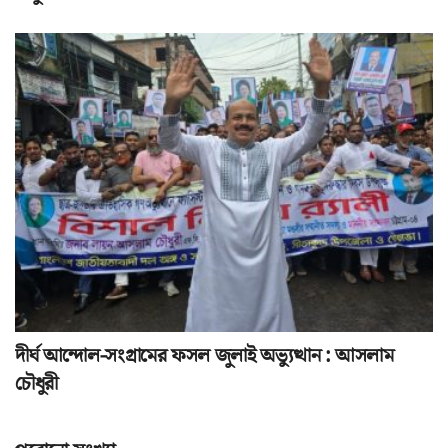
দীর্ঘ আন্দোল-সংগ্রামের ফসল জুলাই অভ্যুত্থান : আসলাম
চৌধুরী