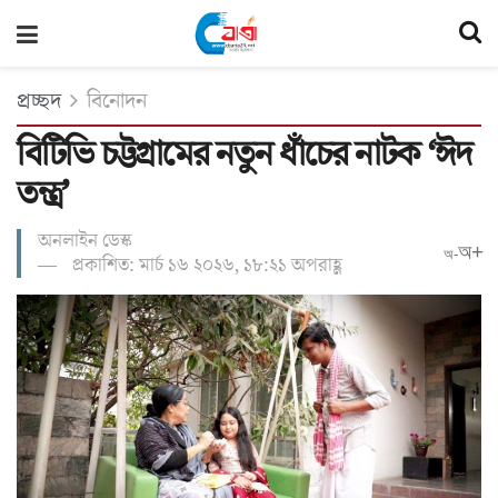
প্রচ্ছদ
বিনোদন
বিটিভি চট্টগ্রামের নতুন ধাঁচের নাটক ‘ঈদ
তন্ত্র’
অনলাইন ডেস্ক
অ+
অ-
প্রকাশিত: মার্চ ১৬ ২০২৬, ১৮:২১ অপরাহ্ণ