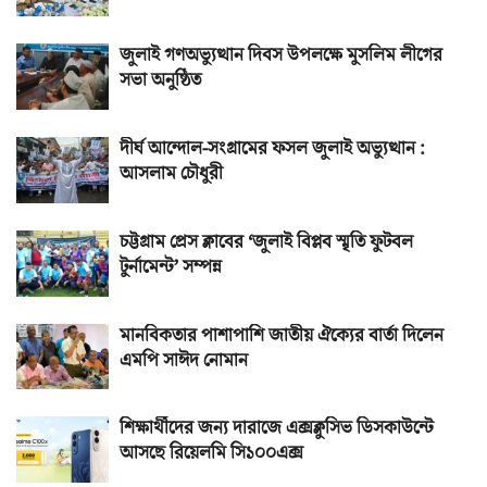
জুলাই গণঅভ্যুত্থান দিবস উপলক্ষে মুসলিম লীগের
সভা অনুষ্ঠিত
দীর্ঘ আন্দোল-সংগ্রামের ফসল জুলাই অভ্যুত্থান :
আসলাম চৌধুরী
চট্টগ্রাম প্রেস ক্লাবের ‘জুলাই বিপ্লব স্মৃতি ফুটবল
টুর্নামেন্ট’ সম্পন্ন
মানবিকতার পাশাপাশি জাতীয় ঐক্যের বার্তা দিলেন
এমপি সাঈদ নোমান
শিক্ষার্থীদের জন্য দারাজে এক্সক্লুসিভ ডিসকাউন্টে
আসছে রিয়েলমি সি১০০এক্স