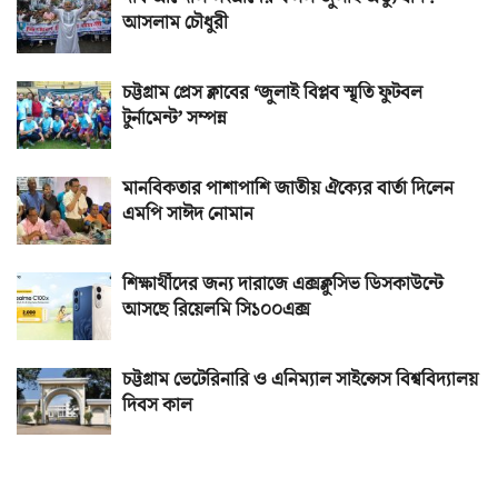
আসলাম চৌধুরী
চট্টগ্রাম প্রেস ক্লাবের ‘জুলাই বিপ্লব স্মৃতি ফুটবল
টুর্নামেন্ট’ সম্পন্ন
মানবিকতার পাশাপাশি জাতীয় ঐক্যের বার্তা দিলেন
এমপি সাঈদ নোমান
শিক্ষার্থীদের জন্য দারাজে এক্সক্লুসিভ ডিসকাউন্টে
আসছে রিয়েলমি সি১০০এক্স
চট্টগ্রাম ভেটেরিনারি ও এনিম্যাল সাইন্সেস বিশ্ববিদ্যালয়
দিবস কাল