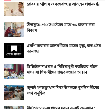
রোববার চট্টগ্রাম ও কক্সবাজার আসছেন প্রধানমন্ত্রী
সীতাকুণ্ডে ১৭০ সংগঠনের মাঝে ৩০ হাজার চারা
বিতরণ
এমপি সরোয়ার আলমগীরের মায়ের মৃত্যু, রাত ৯টায়
জানাজা
ডিজিটাল দাওয়াহ ও মিডিয়ামুখী ক্যারিয়ার গঠনে
মাদরাসা শিক্ষার্থীদের প্রস্তুত হওয়ার আহ্বান
জুলাই গণঅভ্যুত্থান দিবস উপলক্ষে মুসলিম লীগের
সভা অনুষ্ঠিত
দীর্ঘ আন্দোল-সংগ্রামের ফসল জুলাই অভ্যুত্থান :