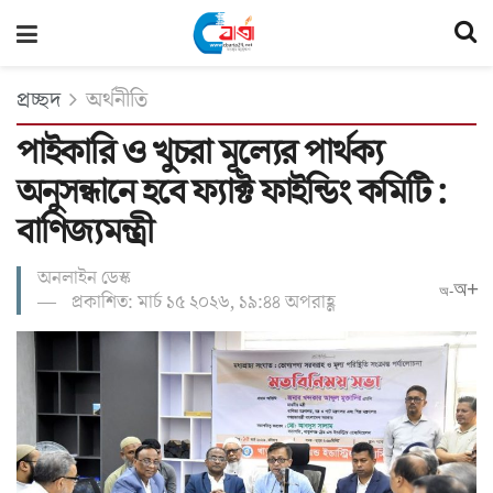
প্রচ্ছদ
অর্থনীতি
পাইকারি ও খুচরা মূল্যের পার্থক্য
অনুসন্ধানে হবে ফ্যাক্ট ফাইন্ডিং কমিটি :
বাণিজ্যমন্ত্রী
অনলাইন ডেস্ক
অ+
অ-
প্রকাশিত: মার্চ ১৫ ২০২৬, ১৯:৪৪ অপরাহ্ণ