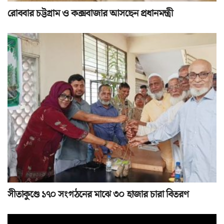
রোববার চট্টগ্রাম ও কক্সবাজার আসছেন প্রধানমন্ত্রী
সীতাকুণ্ডে ১৭০ সংগঠনের মাঝে ৩০ হাজার চারা বিতরণ