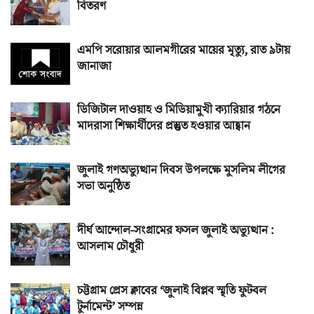
বিতরণ
এমপি সরোয়ার আলমগীরের মায়ের মৃত্যু, রাত ৯টায়
জানাজা
ডিজিটাল দাওয়াহ ও মিডিয়ামুখী ক্যারিয়ার গঠনে
মাদরাসা শিক্ষার্থীদের প্রস্তুত হওয়ার আহ্বান
জুলাই গণঅভ্যুত্থান দিবস উপলক্ষে মুসলিম লীগের
সভা অনুষ্ঠিত
দীর্ঘ আন্দোল-সংগ্রামের ফসল জুলাই অভ্যুত্থান :
আসলাম চৌধুরী
চট্টগ্রাম প্রেস ক্লাবের ‘জুলাই বিপ্লব স্মৃতি ফুটবল
টুর্নামেন্ট’ সম্পন্ন