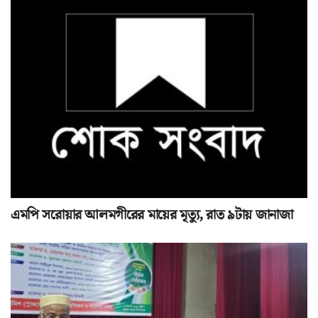
এমপি সরোয়ার আলমগীরের মায়ের মৃত্যু, রাত ৯টায় জানাজা