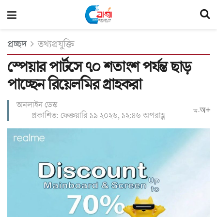
প্রচ্ছদ
তথ্যপ্রযুক্তি
স্পেয়ার পার্টসে ৭০ শতাংশ পর্যন্ত ছাড়
পাচ্ছেন রিয়েলমির গ্রাহকরা
অনলাইন ডেস্ক
অ+
অ-
প্রকাশিত: ফেব্রুয়ারি ১৯ ২০২৬, ১২:৪৬ অপরাহ্ণ