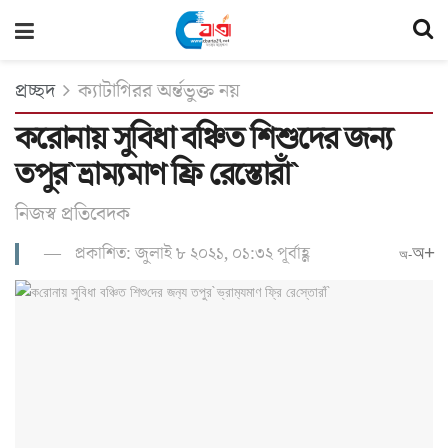
প্রচ্ছদ
ক্যাটাগিরর অর্ন্তভুক্ত নয়
ক‌রোনায় সু‌বিধা ব‌ঞ্চিত শিশু‌দের জন‌্য
তপুর`ভ্রাম‌্যমাণ ফ্রি রে‌স্তোরাঁ`
নিজস্ব প্রতি‌বেদক
প্রকাশিত: জুলাই ৮ ২০২১, ০১:৩২ পূর্বাহ্ণ
অ+
অ-