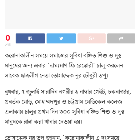
0
শেয়ার
ক‌রোনাকালীন সম‌য়ে সমা‌জের সু‌বিধা বঞ্চিত শিশু ও দুস্থ‌
মানু‌ষের জন‌্য এবার `ভ্রাম‌্যমাণ ফ্রি রে‌স্তোরাঁ` চালু কর‌লেন
সা‌বেক ছাত্রলীগ নেতা তোসা‌দ্দেক নূর চৌধুরী তপু।
বুধবার, ৭ জুলাই সারা‌দিন নগরীর ২ নাম্বার গেইট, চকবাজার,
প্রবর্তক মোড়, মোহাম্মদপুর ও চট্টগ্রাম মে‌ডি‌কেল ক‌লেজ
এলাকায় চালুর প্রথম দিন ৩০০ সু‌বিধা ব‌ঞ্চিত শিশু ও দুস্থ
মানু‌ষ‌কে রান্না করা খাবার দেওয়া হয়।
তোসা‌দ্দেক নূর তপু জানান, `করোনাকালীন এ দুঃসম‌য়ে