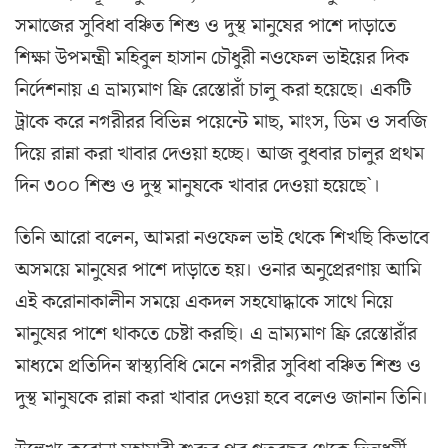
সমা‌জের সু‌বিধা ব‌ঞ্চিত শিশু ও দুস্থ মানু‌ষের পা‌শে দাড়া‌তে
শিক্ষা উপমন্ত্রী ম‌হিবুল হাসান চৌধুরী নও‌ফেল ভাই‌য়ের দিক
নি‌র্দেশনায় এ ভ্রাম‌্যমাণ ফ্রি রে‌স্তোরাঁ চালু করা হ‌য়ে‌ছে। এক‌টি
ট্রা‌কে ক‌রে নগরীরর বি‌ভিন্ন প‌য়ে‌ন্টে মাছ, মাংস, ডিম ও সব‌জি
দি‌য়ে রান্না করা খাবার দেওয়া হ‌চ্ছে। আজ বুধবার চালুর প্রথম
দিন ৩০০ শিশু ও দুস্থ মানুষ‌কে খাবার দেওয়া হ‌য়ে‌ছে`।
তি‌নি আ‌রো ব‌লেন, আমরা নও‌ফেল ভাই থে‌কে শিখ‌ছি কিভা‌বে
অসম‌য়ে মানু‌ষের পা‌শে দাড়া‌তে হয়। ওনার অনু‌প্রেরণায় আ‌মি
এই ক‌রোনাকালীন সম‌য়ে একদল সহ‌যোদ্ধা‌কে সা‌থে নি‌য়ে
মানু‌ষের পা‌শে থাক‌তে চেষ্টা কর‌ছি। এ ভ্রাম‌্যমাণ ফ্রি রে‌স্তোরাঁর
মাধ‌্যমে প্রতি‌দিন স্বাস্থ‌্যবি‌ধি মে‌নে নগরীর সু‌বিধা ব‌ঞ্চিত শিশু ও
দুস্থ‌ মানুষ‌কে রান্না করা খাবার দেওয়া হ‌বে ব‌লেও জানান তি‌নি।