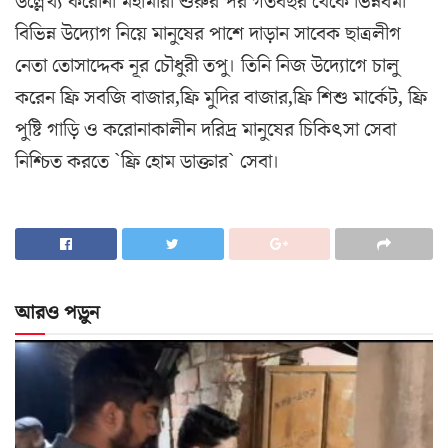
উ‌ল্লেখ‌্য ক‌রোনা মহামারী শুরুর পর গতবছর থে‌কে ভিন্নধর্মী
বি‌ভিন্ন উ‌দ্যোগ নি‌য়ে মানু‌ষের পা‌শে দাড়ান সা‌বেক ছাত্রলীগ
নেতা তোসা‌দ্দেক নূর চৌধুরী তপু। তি‌নি নিজ উ‌দ্যো‌গে চালু
ক‌রেন ফ্রি সবজি বাজার,ফ্রি মুদির বাজার,ফ্রি শিশু মার্কেট, ফ্রি
পুষ্টি গাড়ি ও ক‌রোনাকালীন দ‌রিদ্র মানু‌ষের চি‌কিৎসা সেবা
নি‌শ্চিত কর‌তে `ফ্রি হোম ডাক্তার` সেবা।
আরও পড়ুন