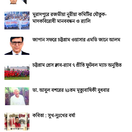
মুরাদপুরে রজভীয়া নূরীয়া কমিটির যৌতুক-
মাদকবিরোধী মানববন্ধন ও র‌্যালি
জাপান সফরে চট্টগ্রাম ওয়াসার এমডি জানে আলম
চট্টগ্রাম প্রেস ক্লাব-র‌্যাব ৭ প্রীতি ফুটবল ম্যাচ অনুষ্ঠিত
ডা. আবুল বশরের ২১তম মৃত্যুবার্ষিকী বুধবার
কবিতা : সুখ-দুঃখের বর্ষা