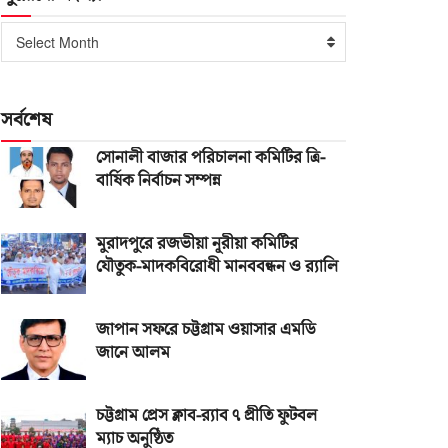
পুরোনো
Select Month
সংখ্যা
সর্বশেষ
সোনালী বাজার পরিচালনা কমিটির ত্রি-
বার্ষিক নির্বাচন সম্পন্ন
মুরাদপুরে রজভীয়া নূরীয়া কমিটির
যৌতুক-মাদকবিরোধী মানববন্ধন ও র‌্যালি
জাপান সফরে চট্টগ্রাম ওয়াসার এমডি
জানে আলম
চট্টগ্রাম প্রেস ক্লাব-র‌্যাব ৭ প্রীতি ফুটবল
ম্যাচ অনুষ্ঠিত