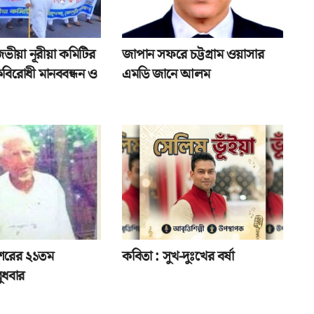
জভীয়া নূরীয়া কমিটির
জাপান সফরে চট্টগ্রাম ওয়াসার
বিরোধী মানববন্ধন ও
এমডি জানে আলম
শরের ২১তম
কবিতা : সুখ-দুঃখের বর্ষা
 বুধবার