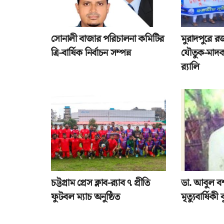
সোনালী বাজার পরিচালনা কমিটির
মুরাদপুরে র
ত্রি-বার্ষিক নির্বাচন সম্পন্ন
যৌতুক-মাদক
র‌্যালি
চট্টগ্রাম প্রেস ক্লাব-র‌্যাব ৭ প্রীতি
ডা. আবুল ব
ফুটবল ম্যাচ অনুষ্ঠিত
মৃত্যুবার্ষিকী