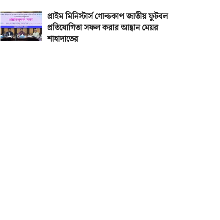
প্রাইম মিনিস্টার্স গোল্ডকাপ জাতীয় ফুটবল
প্রতিযোগিতা সফল করার আহ্বান মেয়র
শাহাদাতের