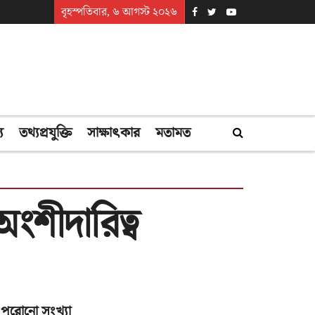
বৃহস্পতিবার, ৬ আগস্ট ২০২৬
্য
তথ্যপ্রযুক্তি
সাক্ষাৎকার
মতামত
অংশীদারিত্ব
পুরোনো সংখ্যা