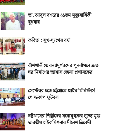
ডা. আবুল বশরের ২১তম মৃত্যুবার্ষিকী
বুধবার
কবিতা : সুখ-দুঃখের বর্ষা
বাঁশখালীতে বন্যাদুর্গতদের পুনর্বাসনে দ্রুত
ঘর নির্মাণের আশ্বাস জেলা প্রশাসকের
সেপ্টেম্বর হতে চট্টগ্রামে প্রাইম মিনিস্টার্স
গোল্ডকাপ ফুটবল
চট্টগ্রামের শিল্পীদের মনোমুগ্ধকর নৃত্যে মুগ্ধ
ভারতীয় হাইকমিশনার দীনেশ ত্রিবেদী