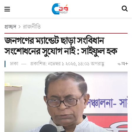
প্রচ্ছদ
রাজনীতি
জনগণের ম্যান্ডেট ছাড়া সংবিধান
সংশোধনের সুযোগ নাই : সাইফুল হক
ঢাকা
প্রকাশিত: নভেম্বর ১ ২০২৫, ১৪:০১ অপরাহ্ণ
অ+
অ-