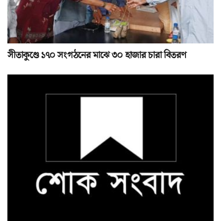
সীতাকুণ্ডে ১৭০ সংগঠনের মাঝে ৩০ হাজার চারা বিতরণ