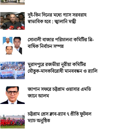
দুই-তিন দিনের মধ্যে গ্যাস সরবরাহ
স্বাভাবিক হবে : জ্বালানি মন্ত্রী
সোনালী বাজার পরিচালনা কমিটির ত্রি-
বার্ষিক নির্বাচন সম্পন্ন
মুরাদপুরে রজভীয়া নূরীয়া কমিটির
যৌতুক-মাদকবিরোধী মানববন্ধন ও র‌্যালি
জাপান সফরে চট্টগ্রাম ওয়াসার এমডি
জানে আলম
চট্টগ্রাম প্রেস ক্লাব-র‌্যাব ৭ প্রীতি ফুটবল
ম্যাচ অনুষ্ঠিত