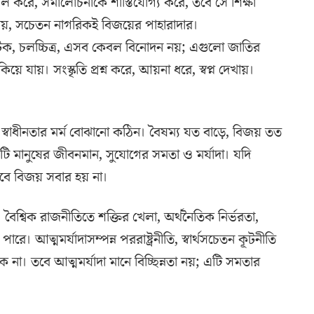
ল করে, সমালোচনাকে শাস্তিযোগ্য করে, তবে সে শিক্ষা
য়, সচেতন নাগরিকই বিজয়ের পাহারাদার।
 নাটক, চলচ্চিত্র, এসব কেবল বিনোদন নয়; এগুলো জাতির
ে যায়। সংস্কৃতি প্রশ্ন করে, আয়না ধরে, স্বপ্ন দেখায়।
কে স্বাধীনতার মর্ম বোঝানো কঠিন। বৈষম্য যত বাড়ে, বিজয় তত
টি মানুষের জীবনমান, সুযোগের সমতা ও মর্যাদা। যদি
ে বিজয় সবার হয় না।
 বৈশ্বিক রাজনীতিতে শক্তির খেলা, অর্থনৈতিক নির্ভরতা,
ারে। আত্মমর্যাদাসম্পন্ন পররাষ্ট্রনীতি, স্বার্থসচেতন কূটনীতি
া। তবে আত্মমর্যাদা মানে বিচ্ছিন্নতা নয়; এটি সমতার