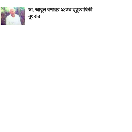
ডা. আবুল বশরের ২১তম মৃত্যুবার্ষিকী
বুধবার