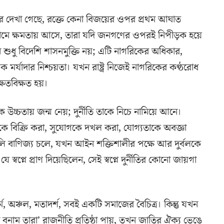
রবার দেখা গেছে, রক্তে কেনা বিজয়ের ওপর প্রথম আঘাত
ার নামে ক্ষমতায় আসে, তারা যদি জনগণের ওপরই নিপীড়ক হয়ে
 শুধু বিদেশি শাসনমুক্তি নয়; এটি নাগরিকের অধিকার,
মর্যাদার নিশ্চয়তা। যখন রাষ্ট্র নিজেই নাগরিকের কণ্ঠরোধ
্ষতবিক্ষত হয়।
তিক উচ্চতায় জন্ম নেয়; দুর্নীতি তাকে নিচে নামিয়ে আনে।
চারকে বিক্রি করা, সুযোগকে দখল করা, যোগ্যতাকে অবজ্ঞা
দলি বাণিজ্য চলে, যখন আইন শক্তিশালীর পক্ষে আর দুর্বলকে
স্বপ্নে প্রাণ দিয়েছিলেন, সেই স্বপ্নে দুর্নীতির কোনো জায়গা
ম, অঞ্চল, মতাদর্শ, সবই একটি সমাজের বৈচিত্র। কিন্তু যখন
 বনাম তারা’ রাজনীতি প্রতিষ্ঠা পায়, তখন জাতির ঐক্য ভেঙে