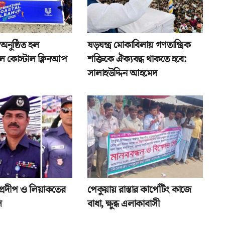
ে অনুষ্ঠিত হল
ষড়যন্ত্র মোকাবিলায় গণতান্ত্রিক
নাল কোস্টাল ক্লিনআপ
শক্তিকে ঐক্যবদ্ধ থাকতে হবে:
সালাহউদ্দিন আহমেদ
: প্রদীপ ও লিয়াকতের
পেকুয়ায় রাস্তার কার্পেটিং কাজে
ল
বাধা, ক্ষুব্ধ এলাকাবাসী