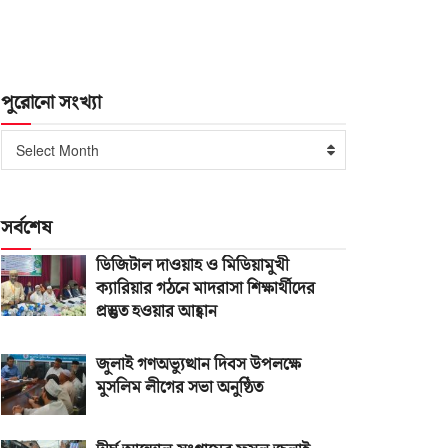
পুরোনো সংখ্যা
পুরোনো
Select Month
সংখ্যা
সর্বশেষ
ডিজিটাল দাওয়াহ ও মিডিয়ামুখী
ক্যারিয়ার গঠনে মাদরাসা শিক্ষার্থীদের
প্রস্তুত হওয়ার আহ্বান
জুলাই গণঅভ্যুত্থান দিবস উপলক্ষে
মুসলিম লীগের সভা অনুষ্ঠিত