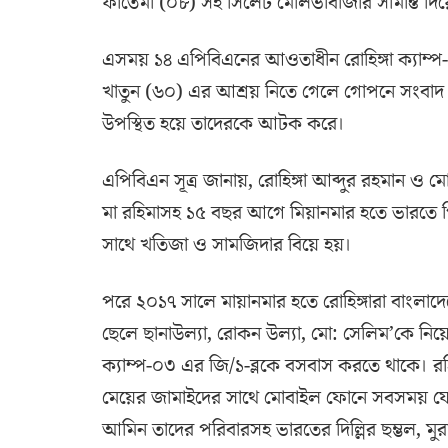
ফাতেমা (০৮) সহ সিলেট মৌলভীবাজার সীমান্ত দিয়
এসময় ১৪ এপিবিএনের আওতাধীন রোহিঙ্গা ক্যাম্প-০
খাতুন (৬০) এর আশ্রয় নিতে গেলে গোপনে সংবাদ পে
উপস্থিত হয়ে তাদেরকে আটক করে।
এপিবিএন সূত্র জানায়, রোহিঙ্গা আব্দুর রহমান 
মা রহিমাসহ ১৫ বছর আগে মিয়ানমার হতে ভারতে গ
সাথে খতিজা ও সামজিদার বিয়ে হয়।
পরে ২০১৭ সালে মায়ানমার হতে রোহিঙ্গারা বাংলা
ছেলে ছানাউল্যা, রোকন উল্যা, মো: সেলিম’কে নিয়ে
ক্যাম্প-০৩ এর জি/১-ব্লকে বসবাস করতে থাকে। র
মেয়ের জামাইদের সাথে মোবাইল ফোনে সবসময় যোগা
আমিন তাদের পরিবারসহ ভারতের দিল্লির ছম্ভল, মু