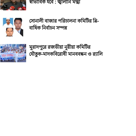
স্বাভাবিক হবে : জ্বালানি মন্ত্রী
সোনালী বাজার পরিচালনা কমিটির ত্রি-
বার্ষিক নির্বাচন সম্পন্ন
মুরাদপুরে রজভীয়া নূরীয়া কমিটির
যৌতুক-মাদকবিরোধী মানববন্ধন ও র‌্যালি