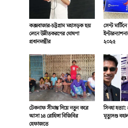
কক্সবাজার-চট্টগ্রাম মহাসড়ক ছয়
সেন্ট মার্টিন
লেনে উন্নীতকরণের ঘোষণা
ইন্টারন্যাশ
প্রধানমন্ত্রীর
২০২৫
টেকনাফ সীমান্ত দিয়ে নতুন করে
সিনহা হত্যা
আসা ১৪ রোহিঙ্গা বিজিবির
মৃত্যুদণ্ড বহা
হেফাজতে