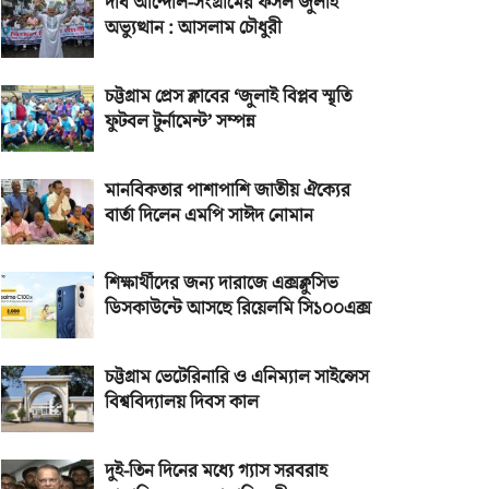
দীর্ঘ আন্দোল-সংগ্রামের ফসল জুলাই
অভ্যুত্থান : আসলাম চৌধুরী
চট্টগ্রাম প্রেস ক্লাবের ‘জুলাই বিপ্লব স্মৃতি
ফুটবল টুর্নামেন্ট’ সম্পন্ন
মানবিকতার পাশাপাশি জাতীয় ঐক্যের
বার্তা দিলেন এমপি সাঈদ নোমান
শিক্ষার্থীদের জন্য দারাজে এক্সক্লুসিভ
ডিসকাউন্টে আসছে রিয়েলমি সি১০০এক্স
চট্টগ্রাম ভেটেরিনারি ও এনিম্যাল সাইন্সেস
বিশ্ববিদ্যালয় দিবস কাল
দুই-তিন দিনের মধ্যে গ্যাস সরবরাহ