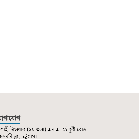
োগাযোগ
শাহী টাওয়ার (২য় তলা) এন.এ. চৌধুরী রোড,
্দরকিল্লা, চট্টগ্রাম।