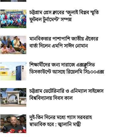
চট্টগ্রাম প্রেস ক্লাবের ‘জুলাই বিপ্লব স্মৃতি
ফুটবল টুর্নামেন্ট’ সম্পন্ন
মানবিকতার পাশাপাশি জাতীয় ঐক্যের
বার্তা দিলেন এমপি সাঈদ নোমান
শিক্ষার্থীদের জন্য দারাজে এক্সক্লুসিভ
ডিসকাউন্টে আসছে রিয়েলমি সি১০০এক্স
চট্টগ্রাম ভেটেরিনারি ও এনিম্যাল সাইন্সেস
বিশ্ববিদ্যালয় দিবস কাল
দুই-তিন দিনের মধ্যে গ্যাস সরবরাহ
স্বাভাবিক হবে : জ্বালানি মন্ত্রী