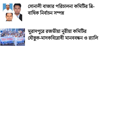
সোনালী বাজার পরিচালনা কমিটির ত্রি-
বার্ষিক নির্বাচন সম্পন্ন
মুরাদপুরে রজভীয়া নূরীয়া কমিটির
যৌতুক-মাদকবিরোধী মানববন্ধন ও র‌্যালি