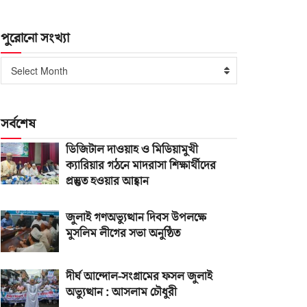
পুরোনো সংখ্যা
পুরোনো
Select Month
সংখ্যা
সর্বশেষ
ডিজিটাল দাওয়াহ ও মিডিয়ামুখী
ক্যারিয়ার গঠনে মাদরাসা শিক্ষার্থীদের
প্রস্তুত হওয়ার আহ্বান
জুলাই গণঅভ্যুত্থান দিবস উপলক্ষে
মুসলিম লীগের সভা অনুষ্ঠিত
দীর্ঘ আন্দোল-সংগ্রামের ফসল জুলাই
অভ্যুত্থান : আসলাম চৌধুরী