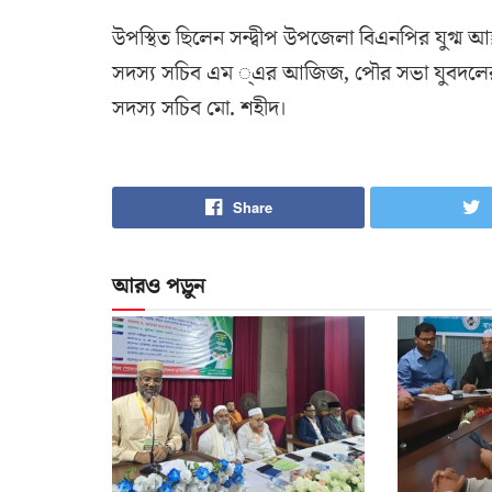
উপস্থিত ছিলেন সন্দ্বীপ উপজেলা বিএনপির যুগ্ম আহ
সদস্য সচিব এম ্এর আজিজ, পৌর সভা যুবদলের ভ
সদস্য সচিব মো. শহীদ।
Share
আরও পড়ুন