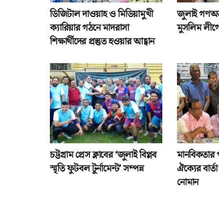
ডিজিটাল দাওয়াহ ও মিডিয়ামুখী
জুলাই গণঅভ্
ক্যারিয়ার গঠনে মাদরাসা
মুসলিম লীগে
শিক্ষার্থীদের প্রস্তুত হওয়ার আহ্বান
চট্টগ্রাম প্রেস ক্লাবের ‘জুলাই বিপ্লব
মানবিকতার 
স্মৃতি ফুটবল টুর্নামেন্ট’ সম্পন্ন
ঐক্যের বার্
নোমান