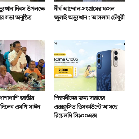
যুত্থান দিবস উপলক্ষে
দীর্ঘ আন্দোল-সংগ্রামের ফসল
র সভা অনুষ্ঠিত
জুলাই অভ্যুত্থান : আসলাম চৌধুরী
পাশাপাশি জাতীয়
শিক্ষার্থীদের জন্য দারাজে
তা দিলেন এমপি সাঈদ
এক্সক্লুসিভ ডিসকাউন্টে আসছে
রিয়েলমি সি১০০এক্স