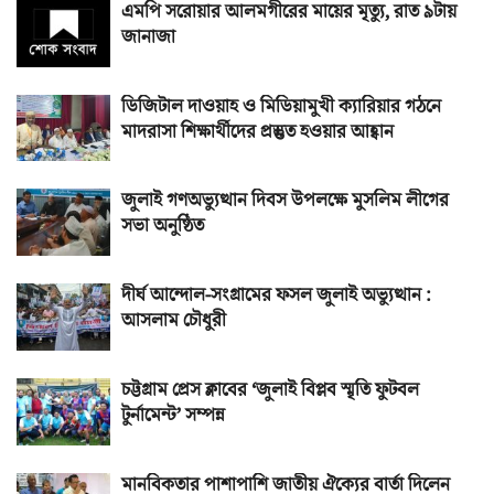
এমপি সরোয়ার আলমগীরের মায়ের মৃত্যু, রাত ৯টায়
জানাজা
ডিজিটাল দাওয়াহ ও মিডিয়ামুখী ক্যারিয়ার গঠনে
মাদরাসা শিক্ষার্থীদের প্রস্তুত হওয়ার আহ্বান
জুলাই গণঅভ্যুত্থান দিবস উপলক্ষে মুসলিম লীগের
সভা অনুষ্ঠিত
দীর্ঘ আন্দোল-সংগ্রামের ফসল জুলাই অভ্যুত্থান :
আসলাম চৌধুরী
চট্টগ্রাম প্রেস ক্লাবের ‘জুলাই বিপ্লব স্মৃতি ফুটবল
টুর্নামেন্ট’ সম্পন্ন
মানবিকতার পাশাপাশি জাতীয় ঐক্যের বার্তা দিলেন