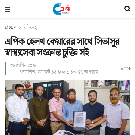
প্রচ্ছদ
লীড-২
এপিক হেলথ কেয়ারের সাথে সিভাসুর
স্বাস্থ্যসেবা সংক্রান্ত চুক্তি সই
অনলাইন ডেস্ক
অ+
অ-
প্রকাশিত: আগস্ট ১৪ ২০২৫, ১৬:৫৭ অপরাহ্ণ