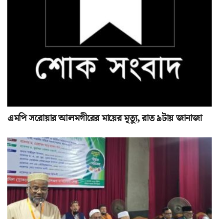
এমপি সরোয়ার আলমগীরের মায়ের মৃত্যু, রাত ৯টায় জানাজা