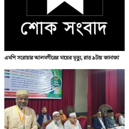
এমপি সরোয়ার আলমগীরের মায়ের মৃত্যু, রাত ৯টায় জানাজা