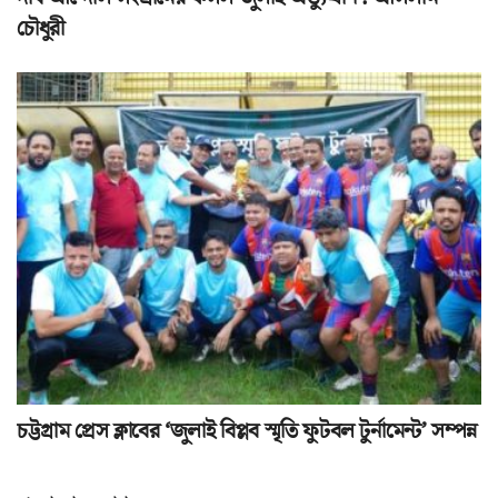
চৌধুরী
চট্টগ্রাম প্রেস ক্লাবের ‘জুলাই বিপ্লব স্মৃতি ফুটবল টুর্নামেন্ট’ সম্পন্ন