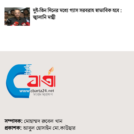
দুই-তিন দিনের মধ্যে গ্যাস সরবরাহ স্বাভাবিক হবে :
জ্বালানি মন্ত্রী
সম্পাদক:
মোহাম্মদ রুবেল খান
প্রকাশক:
আবুল হোসাইন মো.কাউছার