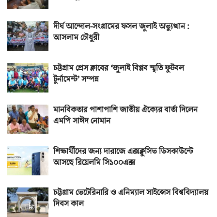
দীর্ঘ আন্দোল-সংগ্রামের ফসল জুলাই অভ্যুত্থান :
আসলাম চৌধুরী
চট্টগ্রাম প্রেস ক্লাবের ‘জুলাই বিপ্লব স্মৃতি ফুটবল
টুর্নামেন্ট’ সম্পন্ন
মানবিকতার পাশাপাশি জাতীয় ঐক্যের বার্তা দিলেন
এমপি সাঈদ নোমান
শিক্ষার্থীদের জন্য দারাজে এক্সক্লুসিভ ডিসকাউন্টে
আসছে রিয়েলমি সি১০০এক্স
চট্টগ্রাম ভেটেরিনারি ও এনিম্যাল সাইন্সেস বিশ্ববিদ্যালয়
দিবস কাল