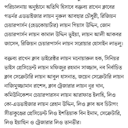
পরিচালনায় অনুষ্ঠানে অতিথি হিসাবে বক্তব্য রাখেন ক্লাবের
গভর্নর এডভাইজার লায়ন নূরুল আবছার চৌধুরী, রিজিয়ন
চেয়ারপার্সন (হেডকোয়ার্টার) লায়ন গিয়াস উদ্দিন, জোন
চেয়ারপার্সন লায়ন কামাল উদ্দিন ভূইয়া, লায়ন আলী আকবর
জাসেদ, রিজিয়ন চেয়ারপার্সন লায়ন সরোয়ার হোসাইন লাভলু।
বক্তব্য রাখেন ক্লাব ডাইরেক্টর লায়ন মনোয়ারুল হক, সিনিয়র
ভাইস প্রেসিডেন্ট লায়ন মফিজুর রহমান সাজ্জাদ, নব নির্বাচিত
ক্লাব সেক্রেটারি লায়ন আবুল হাসনাত, জয়েন সেক্রেটারি লায়ন
নাজিমুজ্জামান রাশেদ, ক্লাব ট্রেজারার লায়ন নূর খান,
কমিউনিকেশন চেয়ারপারসন লায়ন আরাফাত ইলাহি, লিও
কো-এডভাইজার লায়ন রেহান উদ্দিন, লিও ক্লাব অব চিটাগং
সীতাকুণ্ডের প্রেসিডেন্ট লিও ইশতিয়াক বিন ইমাম, সেক্রেটারি,
লিও ইয়াছিন ও ট্রেজারার লিও তানভীর।