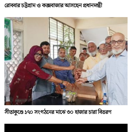
রোববার চট্টগ্রাম ও কক্সবাজার আসছেন প্রধানমন্ত্রী
সীতাকুণ্ডে ১৭০ সংগঠনের মাঝে ৩০ হাজার চারা বিতরণ