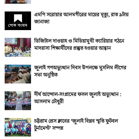
এমপি সরোয়ার আলমগীরের মায়ের মৃত্যু, রাত ৯টায়
জানাজা
ডিজিটাল দাওয়াহ ও মিডিয়ামুখী ক্যারিয়ার গঠনে
মাদরাসা শিক্ষার্থীদের প্রস্তুত হওয়ার আহ্বান
জুলাই গণঅভ্যুত্থান দিবস উপলক্ষে মুসলিম লীগের
সভা অনুষ্ঠিত
দীর্ঘ আন্দোল-সংগ্রামের ফসল জুলাই অভ্যুত্থান :
আসলাম চৌধুরী
চট্টগ্রাম প্রেস ক্লাবের ‘জুলাই বিপ্লব স্মৃতি ফুটবল
টুর্নামেন্ট’ সম্পন্ন