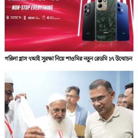
গরিলা গ্লাস ৭আই সুরক্ষা নিয়ে শাওমির নতুন রেডমি ১৭ উন্মোচন