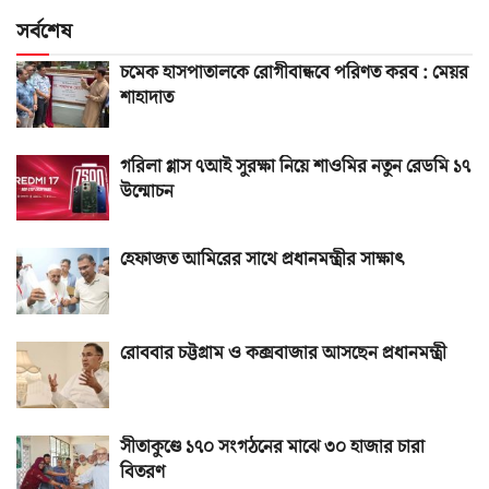
সর্বশেষ
চমেক হাসপাতালকে রোগীবান্ধবে পরিণত করব : মেয়র
শাহাদাত
গরিলা গ্লাস ৭আই সুরক্ষা নিয়ে শাওমির নতুন রেডমি ১৭
উন্মোচন
হেফাজত আমিরের সাথে প্রধানমন্ত্রীর সাক্ষাৎ
রোববার চট্টগ্রাম ও কক্সবাজার আসছেন প্রধানমন্ত্রী
সীতাকুণ্ডে ১৭০ সংগঠনের মাঝে ৩০ হাজার চারা
বিতরণ