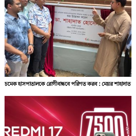
চমেক হাসপাতালকে রোগীবান্ধবে পরিণত করব : মেয়র শাহাদাত