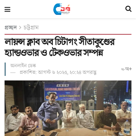
প্রচ্ছদ
চট্টগ্রাম
লায়ন্স ক্লাব অব চিটাগং সীতাকুণ্ডের
হ্যান্ডওভার ও টেকওভার সম্পন্ন
অনলাইন ডেস্ক
অ+
অ-
প্রকাশিত: আগস্ট ৬ ২০২৫, ২০:২৪ অপরাহ্ণ