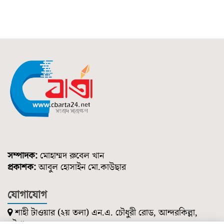
সম্পাদক:
মোহাম্মদ রুবেল খান
প্রকাশক:
আবুল হোসাইন মো.কাউছার
যোগাযোগ
শাহী টাওয়ার (২য় তলা) এন.এ. চৌধুরী রোড, আন্দরকিল্লা,