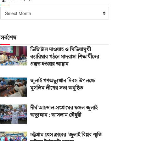
পুরোনো
Select Month
সংখ্যা
সর্বশেষ
ডিজিটাল দাওয়াহ ও মিডিয়ামুখী
ক্যারিয়ার গঠনে মাদরাসা শিক্ষার্থীদের
প্রস্তুত হওয়ার আহ্বান
জুলাই গণঅভ্যুত্থান দিবস উপলক্ষে
মুসলিম লীগের সভা অনুষ্ঠিত
দীর্ঘ আন্দোল-সংগ্রামের ফসল জুলাই
অভ্যুত্থান : আসলাম চৌধুরী
চট্টগ্রাম প্রেস ক্লাবের ‘জুলাই বিপ্লব স্মৃতি