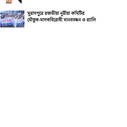
মুরাদপুরে রজভীয়া নূরীয়া কমিটির
যৌতুক-মাদকবিরোধী মানববন্ধন ও র‌্যালি