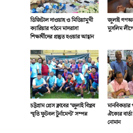
ডিজিটাল দাওয়াহ ও মিডিয়ামুখী
জুলাই গণঅভ্
ক্যারিয়ার গঠনে মাদরাসা
মুসলিম লীগে
শিক্ষার্থীদের প্রস্তুত হওয়ার আহ্বান
চট্টগ্রাম প্রেস ক্লাবের ‘জুলাই বিপ্লব
মানবিকতার 
স্মৃতি ফুটবল টুর্নামেন্ট’ সম্পন্ন
ঐক্যের বার্
নোমান