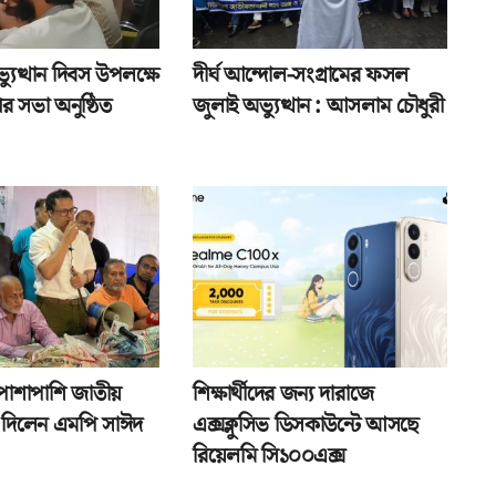
যুত্থান দিবস উপলক্ষে
দীর্ঘ আন্দোল-সংগ্রামের ফসল
র সভা অনুষ্ঠিত
জুলাই অভ্যুত্থান : আসলাম চৌধুরী
পাশাপাশি জাতীয়
শিক্ষার্থীদের জন্য দারাজে
তা দিলেন এমপি সাঈদ
এক্সক্লুসিভ ডিসকাউন্টে আসছে
রিয়েলমি সি১০০এক্স