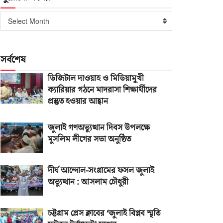
পুরোনো
Select Month
সংখ্যা
সর্বশেষ
ডিজিটাল দাওয়াহ ও মিডিয়ামুখী
ক্যারিয়ার গঠনে মাদরাসা শিক্ষার্থীদের
প্রস্তুত হওয়ার আহ্বান
জুলাই গণঅভ্যুত্থান দিবস উপলক্ষে
মুসলিম লীগের সভা অনুষ্ঠিত
দীর্ঘ আন্দোল-সংগ্রামের ফসল জুলাই
অভ্যুত্থান : আসলাম চৌধুরী
চট্টগ্রাম প্রেস ক্লাবের ‘জুলাই বিপ্লব স্মৃতি