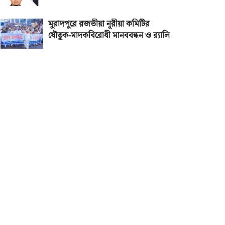
মুরাদপুরে রজভীয়া নূরীয়া কমিটির
যৌতুক-মাদকবিরোধী মানববন্ধন ও র‌্যালি