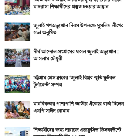
মাদরাসা শিক্ষার্থীদের প্রস্তুত হওয়ার আহ্বান
জুলাই গণঅভ্যুত্থান দিবস উপলক্ষে মুসলিম লীগের
সভা অনুষ্ঠিত
দীর্ঘ আন্দোল-সংগ্রামের ফসল জুলাই অভ্যুত্থান :
আসলাম চৌধুরী
চট্টগ্রাম প্রেস ক্লাবের ‘জুলাই বিপ্লব স্মৃতি ফুটবল
টুর্নামেন্ট’ সম্পন্ন
মানবিকতার পাশাপাশি জাতীয় ঐক্যের বার্তা দিলেন
এমপি সাঈদ নোমান
শিক্ষার্থীদের জন্য দারাজে এক্সক্লুসিভ ডিসকাউন্টে