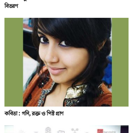
বিতরণ
কবিতা : গদি, রক্ত ও পিষ্ট প্রাণ