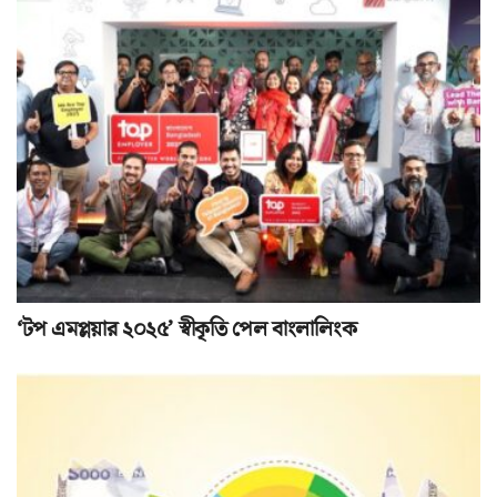
‘টপ এমপ্লয়ার ২০২৫’ স্বীকৃতি পেল বাংলালিংক