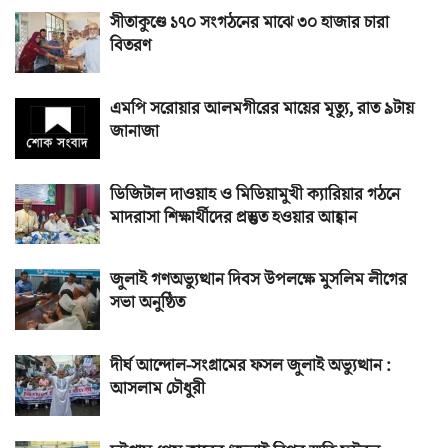
সীতাকুণ্ডে ১৭০ সংগঠনের মাঝে ৩০ হাজার চারা
বিতরণ
এমপি সরোয়ার আলমগীরের মায়ের মৃত্যু, রাত ৯টায়
জানাজা
ডিজিটাল দাওয়াহ ও মিডিয়ামুখী ক্যারিয়ার গঠনে
মাদরাসা শিক্ষার্থীদের প্রস্তুত হওয়ার আহ্বান
জুলাই গণঅভ্যুত্থান দিবস উপলক্ষে মুসলিম লীগের
সভা অনুষ্ঠিত
দীর্ঘ আন্দোল-সংগ্রামের ফসল জুলাই অভ্যুত্থান :
আসলাম চৌধুরী