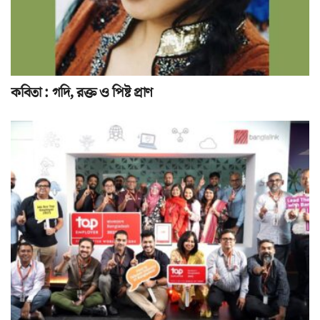
কবিতা : গদি, রক্ত ও পিষ্ট প্রাণ