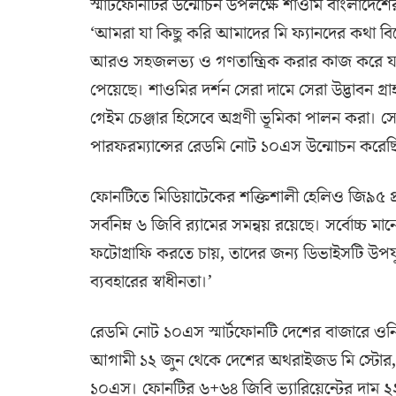
স্মার্টফোনটির উন্মোচন উপলক্ষে শাওমি বাংলাদেশের 
‘আমরা যা কিছু করি আমাদের মি ফ্যানদের কথা বিব
আরও সহজলভ্য ও গণতান্ত্রিক করার কাজ করে যাচ্
পেয়েছে। শাওমির দর্শন সেরা দামে সেরা উদ্ভাবন গ্রাহ
গেইম চেঞ্জার হিসেবে অগ্রণী ভূমিকা পালন করা। সেই
পারফরম্যান্সের রেডমি নোট ১০এস উন্মোচন করেছ
ফোনটিতে মিডিয়াটেকের শক্তিশালী হেলিও জি৯৫ প্
সর্বনিম্ন ৬ জিবি র‍্যামের সমন্বয় রয়েছে। সর্বোচ্চ ম
ফটোগ্রাফি করতে চায়, তাদের জন্য ডিভাইসটি উপযু
ব্যবহারের স্বাধীনতা।’
রেডমি নোট ১০এস স্মার্টফোনটি দেশের বাজারে ওনিক
আগামী ১২ জুন থেকে দেশের অথরাইজড মি স্টোর, প
১০এস। ফোনটির ৬+৬৪ জিবি ভ্যারিয়েন্টের দাম 