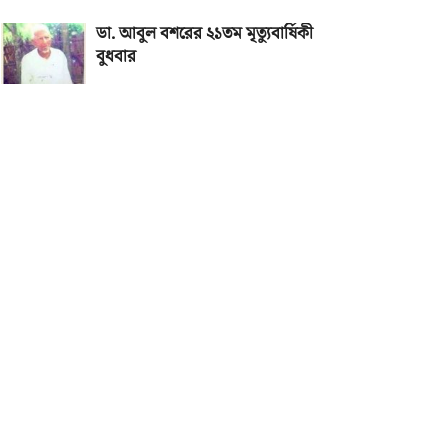
ডা. আবুল বশরের ২১তম মৃত্যুবার্ষিকী
বুধবার