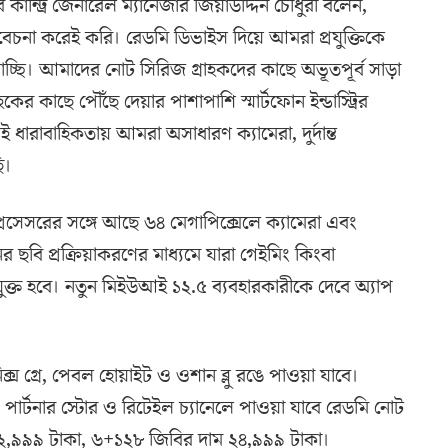
কান্ট্রি জেনারেল ম্যানেজার জিয়াউদ্দিন চৌধুরী বলেন,
েচনা করেই করি। রেডমি ডিভাইস দিয়ে আমরা প্রযুক্তিকে
ছি। আমাদের নোট সিরিজ গ্রাহকদের কাছে অভূতপূর্ব সাড়া
কের কাছে পৌঁছে দেয়ার পাশাপাশি স্মার্টফোন ইন্ডাস্ট্রির
 ধারাবাহিকতায় আমরা অসাধারণ ক্যামেরা, দুর্দান্ত
ি।
রসেসরের সঙ্গে আছে ৬৪ মেগাপিক্সেলে ক্যামেরা এবং
ানের ছবি প্রক্রিয়াকরণের মাধ্যমে যারা গেইমিং কিংবা
ক্ত হবে। নতুন মিইউআই ১২.৫ ব্যবহারকারীকে দেবে অ্যাপ
্স গ্রে, পেবল হোয়াইট ও ওশান ব্লু রঙে পাওয়া যাবে।
ার্টনার স্টোর ও রিটেইল চ্যানেলে পাওয়া যাবে রেডমি নোট
২২,৯৯৯ টাকা, ৬+১২৮ জিবির দাম ২৪,৯৯৯ টাকা।