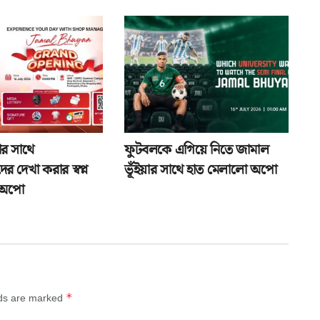
ার সাথে
ফুটবলকে এগিয়ে নিতে জামাল
ের দেখা করার স্বপ্ন
ভূঁইয়ার সাথে হাত মেলালো অপো
 অপো
*
lds are marked