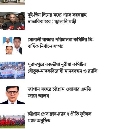
দুই-তিন দিনের মধ্যে গ্যাস সরবরাহ
স্বাভাবিক হবে : জ্বালানি মন্ত্রী
সোনালী বাজার পরিচালনা কমিটির ত্রি-
বার্ষিক নির্বাচন সম্পন্ন
মুরাদপুরে রজভীয়া নূরীয়া কমিটির
যৌতুক-মাদকবিরোধী মানববন্ধন ও র‌্যালি
জাপান সফরে চট্টগ্রাম ওয়াসার এমডি
জানে আলম
চট্টগ্রাম প্রেস ক্লাব-র‌্যাব ৭ প্রীতি ফুটবল
ম্যাচ অনুষ্ঠিত