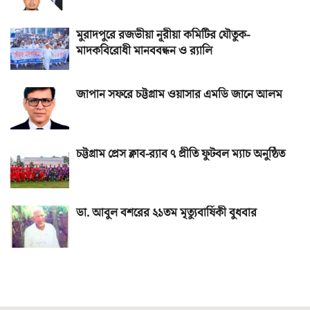
মুরাদপুরে রজভীয়া নূরীয়া কমিটির যৌতুক-
মাদকবিরোধী মানববন্ধন ও র‌্যালি
জাপান সফরে চট্টগ্রাম ওয়াসার এমডি জানে আলম
চট্টগ্রাম প্রেস ক্লাব-র‌্যাব ৭ প্রীতি ফুটবল ম্যাচ অনুষ্ঠিত
ডা. আবুল বশরের ২১তম মৃত্যুবার্ষিকী বুধবার