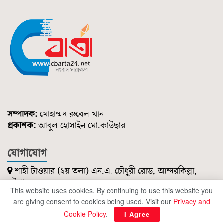
সম্পাদক:
মোহাম্মদ রুবেল খান
প্রকাশক:
আবুল হোসাইন মো.কাউছার
যোগাযোগ
শাহী টাওয়ার (২য় তলা) এন.এ. চৌধুরী রোড, আন্দরকিল্লা,
চট্টগ্রাম।
This website uses cookies. By continuing to use this website you
০১৮৫১ ২১৪ ৭৪৭
are giving consent to cookies being used. Visit our
Privacy and
cbartanews@gmail.com
Cookie Policy
.
I Agree