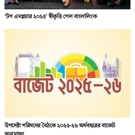
‘টপ এমপ্লয়ার ২০২৫’ স্বীকৃতি পেল বাংলালিংক
উপদেষ্টা পরিষদের বৈঠকে ২০২৫-২৬ অর্থবছরের বাজেট
অনুমোদন