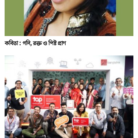
কবিতা : গদি, রক্ত ও পিষ্ট প্রাণ