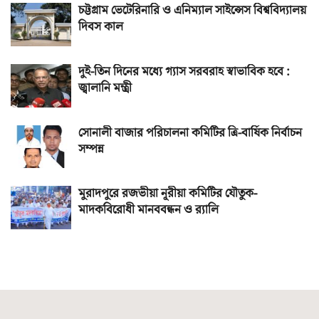
চট্টগ্রাম ভেটেরিনারি ও এনিম্যাল সাইন্সেস বিশ্ববিদ্যালয়
দিবস কাল
দুই-তিন দিনের মধ্যে গ্যাস সরবরাহ স্বাভাবিক হবে :
জ্বালানি মন্ত্রী
সোনালী বাজার পরিচালনা কমিটির ত্রি-বার্ষিক নির্বাচন
সম্পন্ন
মুরাদপুরে রজভীয়া নূরীয়া কমিটির যৌতুক-
মাদকবিরোধী মানববন্ধন ও র‌্যালি