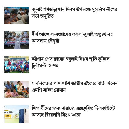
জুলাই গণঅভ্যুত্থান দিবস উপলক্ষে মুসলিম লীগের
সভা অনুষ্ঠিত
দীর্ঘ আন্দোল-সংগ্রামের ফসল জুলাই অভ্যুত্থান :
আসলাম চৌধুরী
চট্টগ্রাম প্রেস ক্লাবের ‘জুলাই বিপ্লব স্মৃতি ফুটবল
টুর্নামেন্ট’ সম্পন্ন
মানবিকতার পাশাপাশি জাতীয় ঐক্যের বার্তা দিলেন
এমপি সাঈদ নোমান
শিক্ষার্থীদের জন্য দারাজে এক্সক্লুসিভ ডিসকাউন্টে
আসছে রিয়েলমি সি১০০এক্স