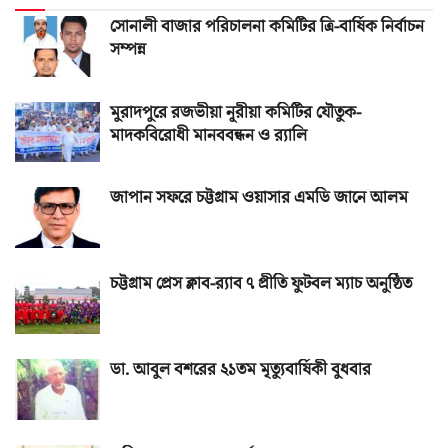
সোনালী বাজার পরিচালনা কমিটির ত্রি-বার্ষিক নির্বাচন
সম্পন্ন
মুরাদপুরে রজভীয়া নূরীয়া কমিটির যৌতুক-
মাদকবিরোধী মানববন্ধন ও র‌্যালি
জাপান সফরে চট্টগ্রাম ওয়াসার এমডি জানে আলম
চট্টগ্রাম প্রেস ক্লাব-র‌্যাব ৭ প্রীতি ফুটবল ম্যাচ অনুষ্ঠিত
ডা. আবুল বশরের ২১তম মৃত্যুবার্ষিকী বুধবার