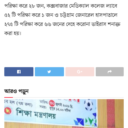
পরিক্ষা ক‌রে ২৮ জন, কক্সবাজার মেডিক্যাল কলেজ ল্যাবে
৫২ টি প‌রিক্ষা ক‌রে ১ জন ও চট্টগ্রাম জেনা‌রেল হাসপাতা‌লে
২৭৫ টি প‌রিক্ষা ক‌রে ৬৬ জ‌নের দে‌হে ক‌রোনা ভাইরাস শনাক্ত
করা হয়।
আরও পড়ুন