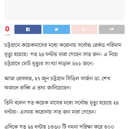
0
শেয়ার
চট্টগ্রা‌মে ক‌য়েকমা‌সের ম‌ধ্যে ক‌রোনায় স‌র্বোচ্চ রের্কড প‌রিমান
মৃত‌্যু হয়ে‌ছে। গত ২৪ ঘন্টায় মারা গে‌ছেন সাত জন। এ নি‌য়ে
চট্টগ্রা‌মে মোট মৃত‌্যুর সংখ‌্যা দাড়াল ৬৮১ জ‌নে।
আজ রোববার, ২৭ জুন চট্টগ্রাম সি‌ভিল সার্জন ডা. শেখ
ফজ‌লে রা‌ব্বি এ তথ‌্য জা‌নি‌য়ে‌ছেন।
তি‌নি ব‌লেন গত ক‌য়েক মা‌সের ম‌ধ্যে স‌র্বোচ্চ মৃত‌্যু হ‌য়ে‌ছে ২৪
ঘন্টায়। এসময় ক‌রোনায় সাত জন মারা গে‌ছেন।
এ‌দি‌কে গত ২৪ ঘন্টায় ১৩৬০ টি নমুনা প‌রিক্ষা ক‌রে ৩০০