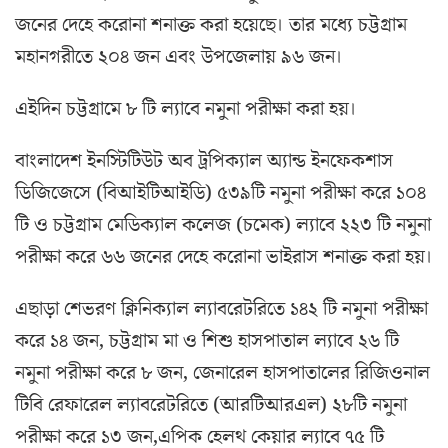
জ‌নের দে‌হে ক‌রোনা শনাক্ত করা হ‌য়ে‌ছে। তার ম‌ধ্যে চট্টগ্রাম
মহানগরী‌তে ২০৪ জন এবং উপ‌জেলায় ৯৬ জন।
এইদিন চট্টগ্রামে ৮ টি ল্যাবে নমুনা পরীক্ষা করা হয়।
বাংলাদেশ ইনস্টিটিউট অব ট্রপিক্যাল অ্যান্ড ইনফেকশাস
ডিজিজেসে (বিআইটিআইডি) ৫৩৯টি নমুনা পরীক্ষা করে ১০৪
টি ও চট্টগ্রাম মেডিক্যাল কলেজ (চমেক) ল্যাবে ২২৩ টি নমুনা
পরীক্ষা করে ৬৬ জনের দে‌হে ক‌রোনা ভাইরাস শনাক্ত করা হয়।
এছাড়া শেভরণ ক্লিনিক্যাল ল্যাবরেটরিতে ১৪২ টি নমুনা পরীক্ষা
করে ১৪ জন, চট্টগ্রাম মা ও শিশু হাসপাতাল ল্যাবে ২৬ টি
নমুনা পরীক্ষা করে ৮ জন, জেনারেল হাসপাতালের রিজিওনাল
টিবি রেফারেল ল্যাবরেটরিতে (আরটিআরএল) ২৮টি নমুনা
পরীক্ষা করে ১৩ জন,এপিক হেলথ কেয়ার ল্যাবে ৭৫ টি