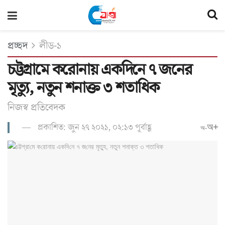
প্রচ্ছদ
লীড-১
চট্টগ্রা‌মে ক‌রোনায় এক‌দি‌নে ৭ জ‌নের
মৃত‌্যু, নতুন শনাক্ত ৩ শতাধিক
নিজস্ব প্রতি‌বেদক
প্রকাশিত: জুন ২৭ ২০২১, ০২:১৩ পূর্বাহ্ণ
অ+
অ-