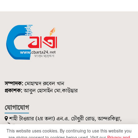
সম্পাদক:
মোহাম্মদ রুবেল খান
প্রকাশক:
আবুল হোসাইন মো.কাউছার
যোগাযোগ
শাহী টাওয়ার (২য় তলা) এন.এ. চৌধুরী রোড, আন্দরকিল্লা,
চট্টগ্রাম।
This website uses cookies. By continuing to use this website you
০১৮৫১ ২১৪ ৭৪৭
are giving consent to cookies being used. Visit our
Privacy and