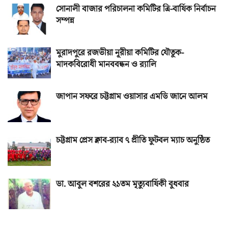
সোনালী বাজার পরিচালনা কমিটির ত্রি-বার্ষিক নির্বাচন
সম্পন্ন
মুরাদপুরে রজভীয়া নূরীয়া কমিটির যৌতুক-
মাদকবিরোধী মানববন্ধন ও র‌্যালি
জাপান সফরে চট্টগ্রাম ওয়াসার এমডি জানে আলম
চট্টগ্রাম প্রেস ক্লাব-র‌্যাব ৭ প্রীতি ফুটবল ম্যাচ অনুষ্ঠিত
ডা. আবুল বশরের ২১তম মৃত্যুবার্ষিকী বুধবার