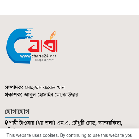
সম্পাদক:
মোহাম্মদ রুবেল খান
প্রকাশক:
আবুল হোসাইন মো.কাউছার
যোগাযোগ
শাহী টাওয়ার (২য় তলা) এন.এ. চৌধুরী রোড, আন্দরকিল্লা,
চট্টগ্রাম।
This website uses cookies. By continuing to use this website you
০১৮৫১ ২১৪ ৭৪৭