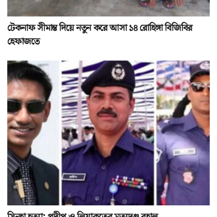
টেকনাফ সীমান্ত দিয়ে নতুন করে আসা ১৪ রোহিঙ্গা বিজিবির
হেফাজতে
সিনহা হত্যা: প্রদীপ ও লিয়াকতের মৃত্যুদণ্ড বহাল