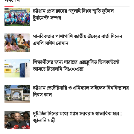
চট্টগ্রাম প্রেস ক্লাবের ‘জুলাই বিপ্লব স্মৃতি ফুটবল
টুর্নামেন্ট’ সম্পন্ন
মানবিকতার পাশাপাশি জাতীয় ঐক্যের বার্তা দিলেন
এমপি সাঈদ নোমান
শিক্ষার্থীদের জন্য দারাজে এক্সক্লুসিভ ডিসকাউন্টে
আসছে রিয়েলমি সি১০০এক্স
চট্টগ্রাম ভেটেরিনারি ও এনিম্যাল সাইন্সেস বিশ্ববিদ্যালয়
দিবস কাল
দুই-তিন দিনের মধ্যে গ্যাস সরবরাহ স্বাভাবিক হবে :
জ্বালানি মন্ত্রী