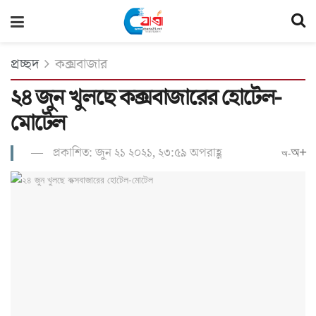
প্রচ্ছদ
কক্সবাজার
২৪ জুন খুলছে কক্সবাজারের হোটেল-
মোটেল
প্রকাশিত: জুন ২১ ২০২১, ২৩:৫৯ অপরাহ্ণ
অ+
অ-