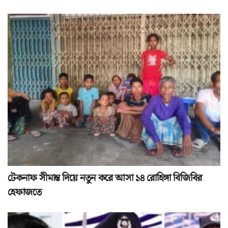
টেকনাফ সীমান্ত দিয়ে নতুন করে আসা ১৪ রোহিঙ্গা বিজিবির
হেফাজতে