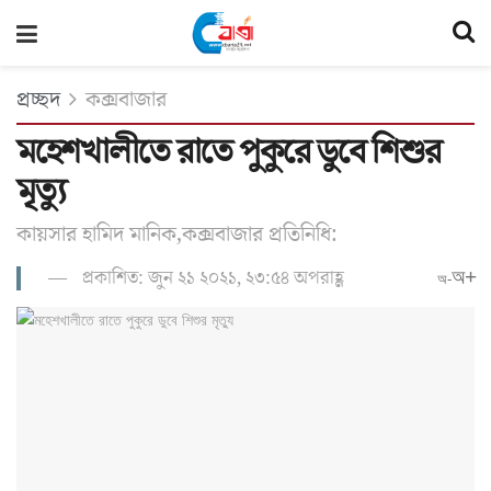
প্রচ্ছদ
কক্সবাজার
মহেশখালীতে রাতে পুকুরে ডুবে শিশুর
মৃত্যু
কায়সার হামিদ মানিক,কক্সবাজার প্রতিনিধি:
প্রকাশিত: জুন ২১ ২০২১, ২৩:৫৪ অপরাহ্ণ
অ+
অ-