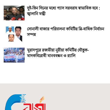
দুই-তিন দিনের মধ্যে গ্যাস সরবরাহ স্বাভাবিক হবে :
জ্বালানি মন্ত্রী
সোনালী বাজার পরিচালনা কমিটির ত্রি-বার্ষিক নির্বাচন
সম্পন্ন
মুরাদপুরে রজভীয়া নূরীয়া কমিটির যৌতুক-
মাদকবিরোধী মানববন্ধন ও র‌্যালি