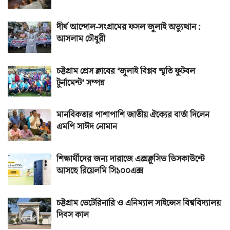
দীর্ঘ আন্দোল-সংগ্রামের ফসল জুলাই অভ্যুত্থান :
আসলাম চৌধুরী
চট্টগ্রাম প্রেস ক্লাবের ‘জুলাই বিপ্লব স্মৃতি ফুটবল
টুর্নামেন্ট’ সম্পন্ন
মানবিকতার পাশাপাশি জাতীয় ঐক্যের বার্তা দিলেন
এমপি সাঈদ নোমান
শিক্ষার্থীদের জন্য দারাজে এক্সক্লুসিভ ডিসকাউন্টে
আসছে রিয়েলমি সি১০০এক্স
চট্টগ্রাম ভেটেরিনারি ও এনিম্যাল সাইন্সেস বিশ্ববিদ্যালয়
দিবস কাল