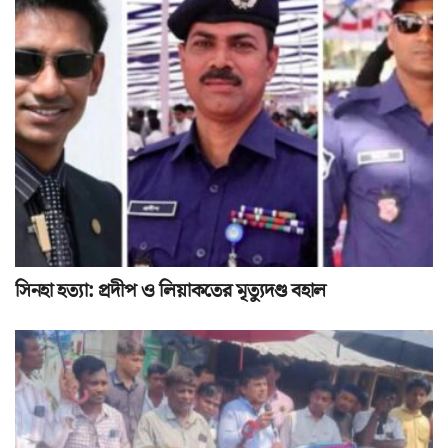
সিনহা হত্যা: প্রদীপ ও লিয়াকতের মৃত্যুদণ্ড বহাল