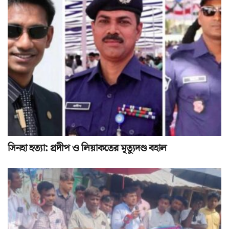
সিনহা হত্যা: প্রদীপ ও লিয়াকতের মৃত্যুদণ্ড বহাল