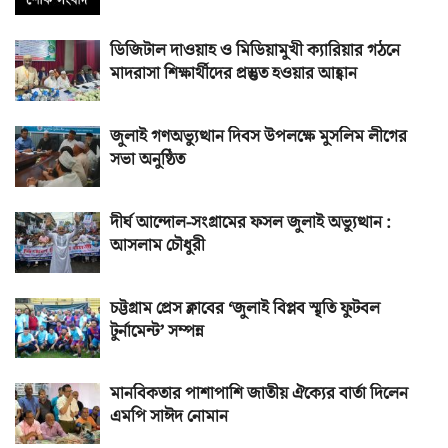
ডিজিটাল দাওয়াহ ও মিডিয়ামুখী ক্যারিয়ার গঠনে
মাদরাসা শিক্ষার্থীদের প্রস্তুত হওয়ার আহ্বান
জুলাই গণঅভ্যুত্থান দিবস উপলক্ষে মুসলিম লীগের
সভা অনুষ্ঠিত
দীর্ঘ আন্দোল-সংগ্রামের ফসল জুলাই অভ্যুত্থান :
আসলাম চৌধুরী
চট্টগ্রাম প্রেস ক্লাবের ‘জুলাই বিপ্লব স্মৃতি ফুটবল
টুর্নামেন্ট’ সম্পন্ন
মানবিকতার পাশাপাশি জাতীয় ঐক্যের বার্তা দিলেন
এমপি সাঈদ নোমান