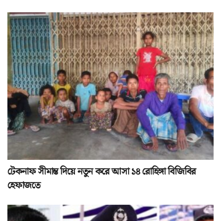
টেকনাফ সীমান্ত দিয়ে নতুন করে আসা ১৪ রোহিঙ্গা বিজিবির
হেফাজতে