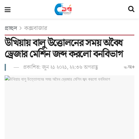
প্রচ্ছদ
কক্সবাজার
উখিয়ায় বালু উত্তোলনের সময় অবৈধ
ড্রেজার মেশিন জব্দ করলো বনবিভাগ
প্রকাশিত: জুন ২১ ২০২১, ২২:৩৬ অপরাহ্ণ
অ+
অ-