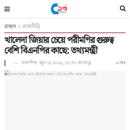
প্রচ্ছদ
রাজনীতি
খালেদা জিয়ার চেয়ে পরীমণির গুরুত্ব
বেশি বিএনপির কাছে: তথ্যমন্ত্রী
প্রকাশিত: জুন ২১ ২০২১, ১৭:৩৭ অপরাহ্ণ
অ+
অ-