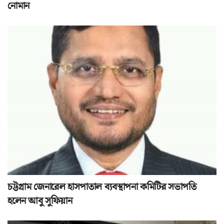
নোমান
চট্টগ্রাম জেনারেল হাসপাতাল ব্যবস্থাপনা কমিটির সভাপতি
হলেন আবু সুফিয়ান