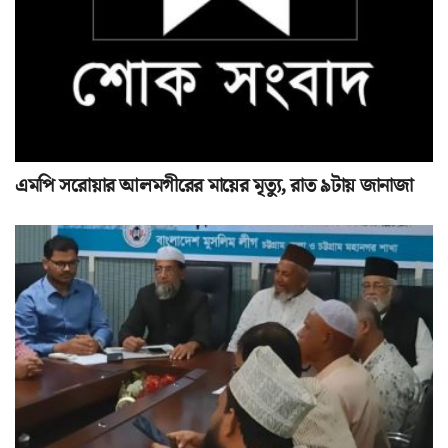
এমপি সরোয়ার আলমগীরের মায়ের মৃত্যু, রাত ৯টায় জানাজা