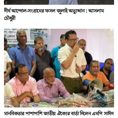
দীর্ঘ আন্দোল-সংগ্রামের ফসল জুলাই অভ্যুত্থান : আসলাম
চৌধুরী
মানবিকতার পাশাপাশি জাতীয় ঐক্যের বার্তা দিলেন এমপি সাঈদ