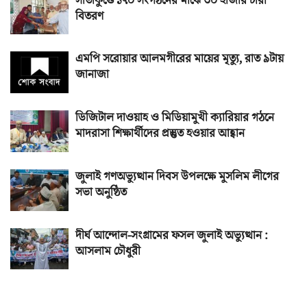
সীতাকুণ্ডে ১৭০ সংগঠনের মাঝে ৩০ হাজার চারা
বিতরণ
এমপি সরোয়ার আলমগীরের মায়ের মৃত্যু, রাত ৯টায়
জানাজা
ডিজিটাল দাওয়াহ ও মিডিয়ামুখী ক্যারিয়ার গঠনে
মাদরাসা শিক্ষার্থীদের প্রস্তুত হওয়ার আহ্বান
জুলাই গণঅভ্যুত্থান দিবস উপলক্ষে মুসলিম লীগের
সভা অনুষ্ঠিত
দীর্ঘ আন্দোল-সংগ্রামের ফসল জুলাই অভ্যুত্থান :
আসলাম চৌধুরী