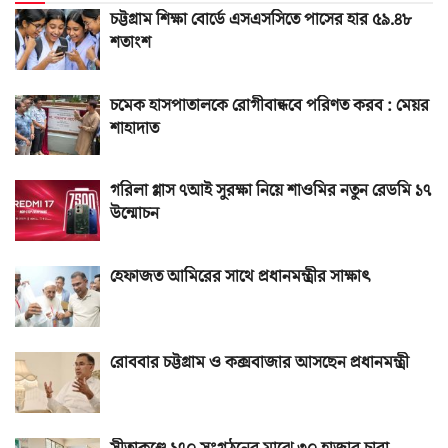
চট্টগ্রাম শিক্ষা বোর্ডে এসএসসিতে পাসের হার ৫৯.৪৮
শতাংশ
চমেক হাসপাতালকে রোগীবান্ধবে পরিণত করব : মেয়র
শাহাদাত
গরিলা গ্লাস ৭আই সুরক্ষা নিয়ে শাওমির নতুন রেডমি ১৭
উন্মোচন
হেফাজত আমিরের সাথে প্রধানমন্ত্রীর সাক্ষাৎ
রোববার চট্টগ্রাম ও কক্সবাজার আসছেন প্রধানমন্ত্রী