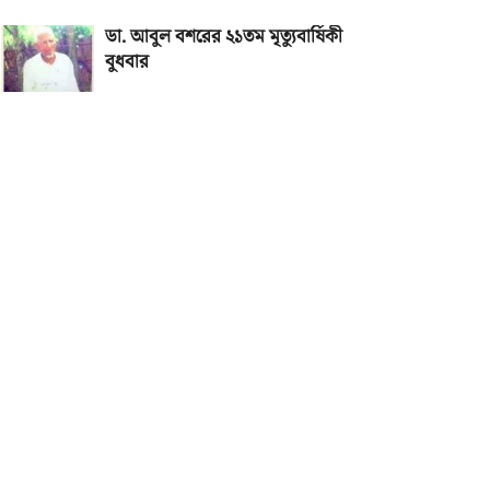
ডা. আবুল বশরের ২১তম মৃত্যুবার্ষিকী
বুধবার