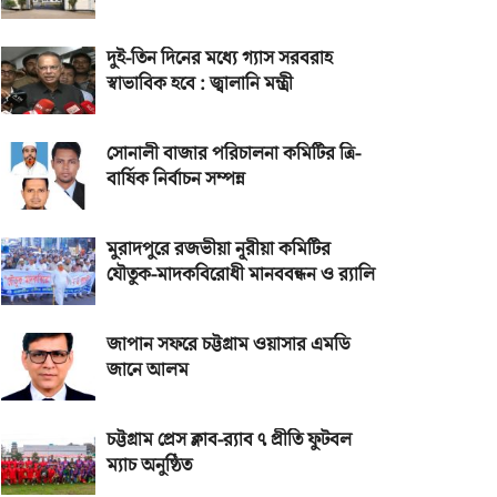
দুই-তিন দিনের মধ্যে গ্যাস সরবরাহ
স্বাভাবিক হবে : জ্বালানি মন্ত্রী
সোনালী বাজার পরিচালনা কমিটির ত্রি-
বার্ষিক নির্বাচন সম্পন্ন
মুরাদপুরে রজভীয়া নূরীয়া কমিটির
যৌতুক-মাদকবিরোধী মানববন্ধন ও র‌্যালি
জাপান সফরে চট্টগ্রাম ওয়াসার এমডি
জানে আলম
চট্টগ্রাম প্রেস ক্লাব-র‌্যাব ৭ প্রীতি ফুটবল
ম্যাচ অনুষ্ঠিত