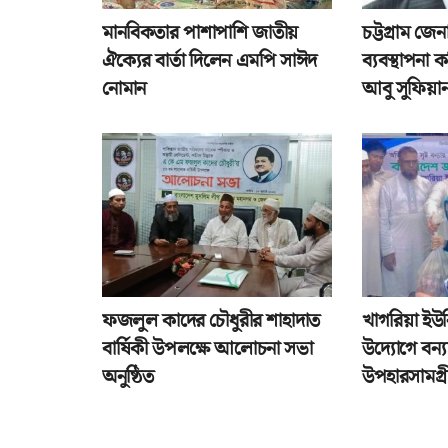
মানবিকতার পাশাপাশি জাতীয়
চট্টগ্রাম জ
ঐক্যের বার্তা দিলেন এমপি সাঈদ
ব্যবস্থাপনা
নোমান
আবু সুফিয়া
ফজলুল কাদের চৌধুরীর শাহাদাত
খাগরিয়া ইউ
বার্ষিকী উপলক্ষে আলোচনা সভা
উদ্যোগে বন্যা
অনুষ্ঠিত
উপহারসামগ্র