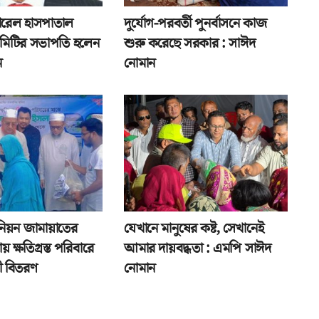
েনারেল হাসপাতাল
দুর্যোগ-পরবর্তী পুনর্বাসনে কাজ
 কমিটির সভাপতি হলেন
শুরু করেছে সরকার : সাঈদ
ন
নোমান
নিয়ন জামায়াতের
যেখানে মানুষের কষ্ট, সেখানেই
য় ক্ষতিগ্রস্ত পরিবারে
আমার দায়বদ্ধতা : এমপি সাঈদ
ী বিতরণ
নোমান