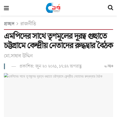
প্রচ্ছদ
রাজনীতি
এমপিদের সাথে তৃণমূলের দূরত্ব গুছাতে
চট্টগ্রামে কেন্দ্রীয় নেতাদের রুদ্ধদ্বার বৈঠক
মো.সাহাব উ‌দ্দিন
প্রকাশিত: জুন ২০ ২০২১, ১৭:৪২ অপরাহ্ণ
অ+
অ-