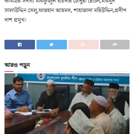
কমিঠির সদস্য মাহফুজুল হায়দার চৌধুরী রোটন,মাহমুদ
সালাউদ্দিন সেলু,ফারহান আহমদ, শাহাজাদা মহিউদ্দিন,প্রদীপ
দাশ প্রমুখ।
আরও পড়ুন