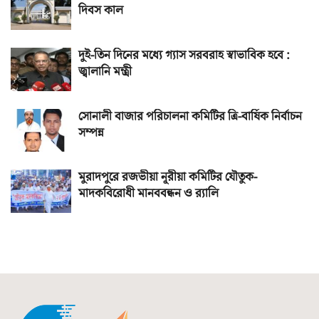
দিবস কাল
দুই-তিন দিনের মধ্যে গ্যাস সরবরাহ স্বাভাবিক হবে :
জ্বালানি মন্ত্রী
সোনালী বাজার পরিচালনা কমিটির ত্রি-বার্ষিক নির্বাচন
সম্পন্ন
মুরাদপুরে রজভীয়া নূরীয়া কমিটির যৌতুক-
মাদকবিরোধী মানববন্ধন ও র‌্যালি