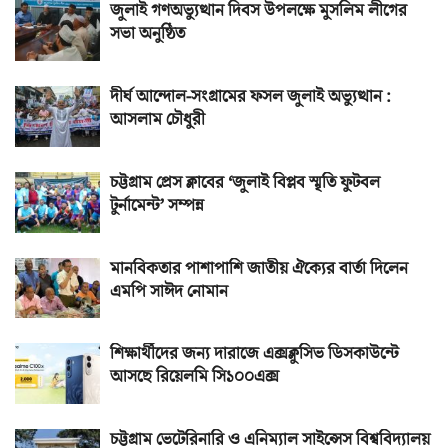
জুলাই গণঅভ্যুত্থান দিবস উপলক্ষে মুসলিম লীগের
সভা অনুষ্ঠিত
দীর্ঘ আন্দোল-সংগ্রামের ফসল জুলাই অভ্যুত্থান :
আসলাম চৌধুরী
চট্টগ্রাম প্রেস ক্লাবের ‘জুলাই বিপ্লব স্মৃতি ফুটবল
টুর্নামেন্ট’ সম্পন্ন
মানবিকতার পাশাপাশি জাতীয় ঐক্যের বার্তা দিলেন
এমপি সাঈদ নোমান
শিক্ষার্থীদের জন্য দারাজে এক্সক্লুসিভ ডিসকাউন্টে
আসছে রিয়েলমি সি১০০এক্স
চট্টগ্রাম ভেটেরিনারি ও এনিম্যাল সাইন্সেস বিশ্ববিদ্যালয়