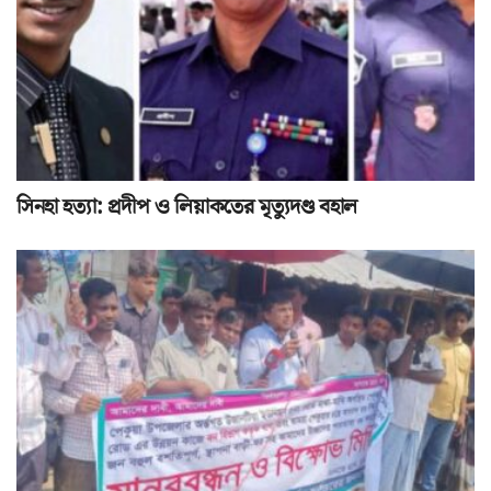
সিনহা হত্যা: প্রদীপ ও লিয়াকতের মৃত্যুদণ্ড বহাল