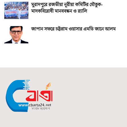
মুরাদপুরে রজভীয়া নূরীয়া কমিটির যৌতুক-
মাদকবিরোধী মানববন্ধন ও র‌্যালি
জাপান সফরে চট্টগ্রাম ওয়াসার এমডি জানে আলম