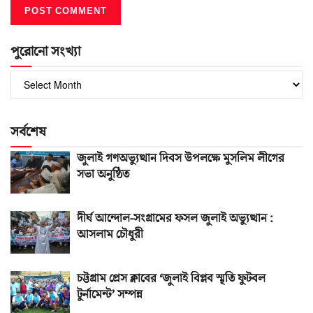
পুরোনো সংখ্যা
পুরোনো
সংখ্যা
সর্বশেষ
জুলাই গণঅভ্যুত্থান দিবস উপলক্ষে মুসলিম লীগের
সভা অনুষ্ঠিত
দীর্ঘ আন্দোল-সংগ্রামের ফসল জুলাই অভ্যুত্থান :
আসলাম চৌধুরী
চট্টগ্রাম প্রেস ক্লাবের ‘জুলাই বিপ্লব স্মৃতি ফুটবল
টুর্নামেন্ট’ সম্পন্ন