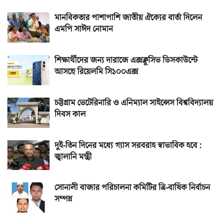
মানবিকতার পাশাপাশি জাতীয় ঐক্যের বার্তা দিলেন
এমপি সাঈদ নোমান
শিক্ষার্থীদের জন্য দারাজে এক্সক্লুসিভ ডিসকাউন্টে
আসছে রিয়েলমি সি১০০এক্স
চট্টগ্রাম ভেটেরিনারি ও এনিম্যাল সাইন্সেস বিশ্ববিদ্যালয়
দিবস কাল
দুই-তিন দিনের মধ্যে গ্যাস সরবরাহ স্বাভাবিক হবে :
জ্বালানি মন্ত্রী
সোনালী বাজার পরিচালনা কমিটির ত্রি-বার্ষিক নির্বাচন
সম্পন্ন