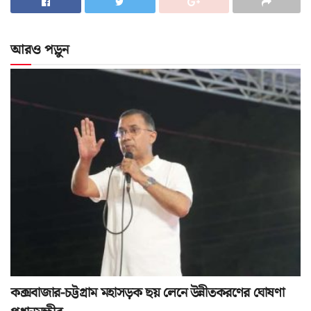
আরও পড়ুন
কক্সবাজার-চট্টগ্রাম মহাসড়ক ছয় লেনে উন্নীতকরণের ঘোষণা