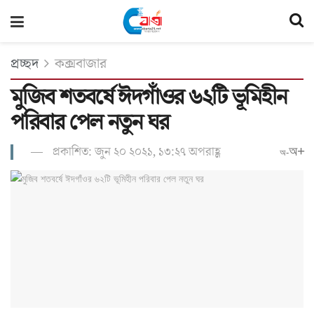
প্রচ্ছদ
কক্সবাজার
মুজিব শতবর্ষে ঈদগাঁওর ৬২টি ভূমিহীন
পরিবার পেল নতুন ঘর
প্রকাশিত: জুন ২০ ২০২১, ১৩:২৭ অপরাহ্ণ
অ+
অ-