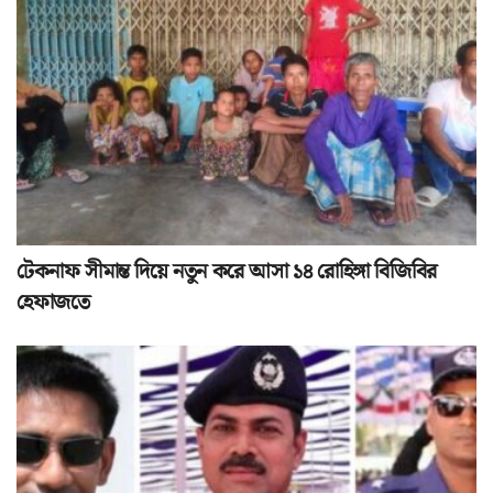
টেকনাফ সীমান্ত দিয়ে নতুন করে আসা ১৪ রোহিঙ্গা বিজিবির
হেফাজতে