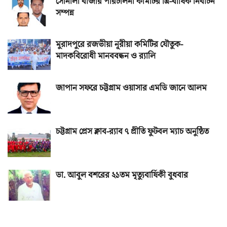
সোনালী বাজার পরিচালনা কমিটির ত্রি-বার্ষিক নির্বাচন
সম্পন্ন
মুরাদপুরে রজভীয়া নূরীয়া কমিটির যৌতুক-
মাদকবিরোধী মানববন্ধন ও র‌্যালি
জাপান সফরে চট্টগ্রাম ওয়াসার এমডি জানে আলম
চট্টগ্রাম প্রেস ক্লাব-র‌্যাব ৭ প্রীতি ফুটবল ম্যাচ অনুষ্ঠিত
ডা. আবুল বশরের ২১তম মৃত্যুবার্ষিকী বুধবার