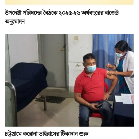
উপদেষ্টা পরিষদের বৈঠকে ২০২৫-২৬ অর্থবছরের বাজেট
অনুমোদন
চট্টগ্রামে করোনা ভাইরাসের টিকাদান শুরু