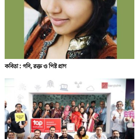
কবিতা : গদি, রক্ত ও পিষ্ট প্রাণ