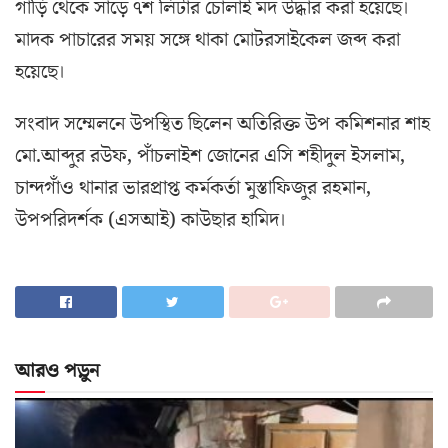
গাড়ি থেকে সাড়ে ৭শ লিটার চোলাই মদ উদ্ধার করা হয়েছে।
মাদক পাচারের সময় সঙ্গে থাকা মোটরসাইকেল জব্দ করা
হয়েছে।
সংবাদ সম্মেলনে উপস্থিত ছিলেন অতিরিক্ত উপ কমিশনার শাহ
মো.আব্দুর রউফ, পাঁচলাইশ জোনের এসি শহীদুল ইসলাম,
চান্দগাঁও থানার ভারপ্রাপ্ত কর্মকর্তা মুস্তাফিজুর রহমান,
উপপরিদর্শক (এসআই) কাউছার হামিদ।
আরও পড়ুন