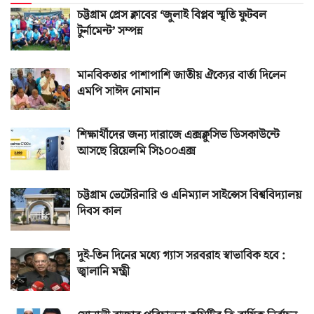
চট্টগ্রাম প্রেস ক্লাবের ‘জুলাই বিপ্লব স্মৃতি ফুটবল
টুর্নামেন্ট’ সম্পন্ন
মানবিকতার পাশাপাশি জাতীয় ঐক্যের বার্তা দিলেন
এমপি সাঈদ নোমান
শিক্ষার্থীদের জন্য দারাজে এক্সক্লুসিভ ডিসকাউন্টে
আসছে রিয়েলমি সি১০০এক্স
চট্টগ্রাম ভেটেরিনারি ও এনিম্যাল সাইন্সেস বিশ্ববিদ্যালয়
দিবস কাল
দুই-তিন দিনের মধ্যে গ্যাস সরবরাহ স্বাভাবিক হবে :
জ্বালানি মন্ত্রী