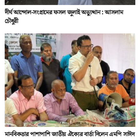
দীর্ঘ আন্দোল-সংগ্রামের ফসল জুলাই অভ্যুত্থান : আসলাম
চৌধুরী
মানবিকতার পাশাপাশি জাতীয় ঐক্যের বার্তা দিলেন এমপি সাঈদ