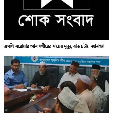
এমপি সরোয়ার আলমগীরের মায়ের মৃত্যু, রাত ৯টায় জানাজা