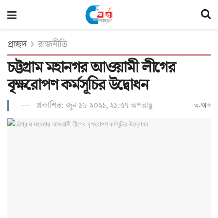
প্রচ্ছদ
রাজনীতি
চট্টগ্রাম মহানগর আওয়ামী লীগের
বৃক্ষরোপণ কর্মসূচির উদ্বোধন
প্রকাশিত: জুন ১৮ ২০২১, ২১:৫৭ অপরাহ্ণ
অ+
অ-