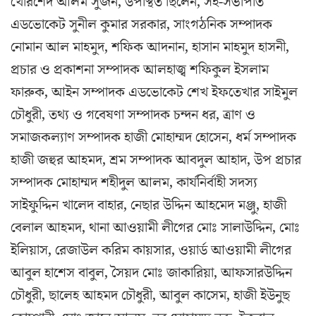
খোরশেদ আলম সুজন, উপস্থিত ছিলেন, সহ-সভাপতি
এডভোকেট সুনীল কুমার সরকার, সাংগঠনিক সম্পাদক
নোমান আল মাহমুদ, শফিক আদনান, হাসান মাহমুদ হাসনী,
প্রচার ও প্রকাশনা সম্পাদক আলহাজ্ব শফিকুল ইসলাম
ফারুক, আইন সম্পাদক এডভোকেট শেখ ইফতেখার সাইমুল
চৌধুরী, তথ্য ও গবেষণা সম্পাদক চন্দন ধর, ত্রাণ ও
সমাজকল্যাণ সম্পাদক হাজী মোহাম্মদ হোসেন, ধর্ম সম্পাদক
হাজী জহুর আহমদ, শ্রম সম্পাদক আবদুল আহাদ, উপ প্রচার
সম্পাদক মোহাম্মদ শহীদুল আলম, কার্যনির্বাহী সদস্য
সাইফুদ্দিন খালেদ বাহার, নেছার উদ্দিন আহমেদ মঞ্জু, হাজী
বেলাল আহমদ, থানা আওয়ামী লীগের মোঃ সালাউদ্দিন, মোঃ
ইলিয়াস, রেজাউল করিম কায়সার, ওয়ার্ড আওয়ামী লীগের
আবুল হাশেস বাবুল, সৈয়দ মোঃ জাকারিয়া, আফসারউদ্দিন
চৌধুরী, ছালেহ আহমদ চৌধুরী, আবুল কাসেম, হাজী ইউনুছ