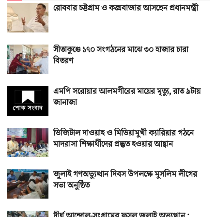
রোববার চট্টগ্রাম ও কক্সবাজার আসছেন প্রধানমন্ত্রী
সীতাকুণ্ডে ১৭০ সংগঠনের মাঝে ৩০ হাজার চারা
বিতরণ
এমপি সরোয়ার আলমগীরের মায়ের মৃত্যু, রাত ৯টায়
জানাজা
ডিজিটাল দাওয়াহ ও মিডিয়ামুখী ক্যারিয়ার গঠনে
মাদরাসা শিক্ষার্থীদের প্রস্তুত হওয়ার আহ্বান
জুলাই গণঅভ্যুত্থান দিবস উপলক্ষে মুসলিম লীগের
সভা অনুষ্ঠিত
দীর্ঘ আন্দোল-সংগ্রামের ফসল জুলাই অভ্যুত্থান :