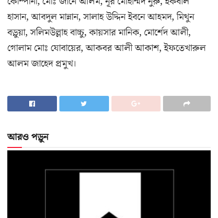
কোম্পানী, মোঃ জানে আলম, নূর মোহাম্মদ নুরু, ইকবাল
হাসান, আবদুল মান্নান, সালাহ উদ্দিন ইবনে আহমদ, মিথুন
বড়ুয়া, সলিমউল্লাহ বাচ্চু, কায়সার মানিক, মোর্শেদ আলী,
গোলাম মোঃ যোবায়ের, আকবর আলী আকাশ, ইফতেখারুল
আলম জাহেদ প্রমুখ।
আরও পড়ুন