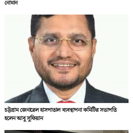
নোমান
চট্টগ্রাম জেনারেল হাসপাতাল ব্যবস্থাপনা কমিটির সভাপতি
হলেন আবু সুফিয়ান