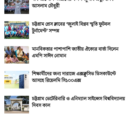
আসলাম চৌধুরী
চট্টগ্রাম প্রেস ক্লাবের ‘জুলাই বিপ্লব স্মৃতি ফুটবল
টুর্নামেন্ট’ সম্পন্ন
মানবিকতার পাশাপাশি জাতীয় ঐক্যের বার্তা দিলেন
এমপি সাঈদ নোমান
শিক্ষার্থীদের জন্য দারাজে এক্সক্লুসিভ ডিসকাউন্টে
আসছে রিয়েলমি সি১০০এক্স
চট্টগ্রাম ভেটেরিনারি ও এনিম্যাল সাইন্সেস বিশ্ববিদ্যালয়
দিবস কাল