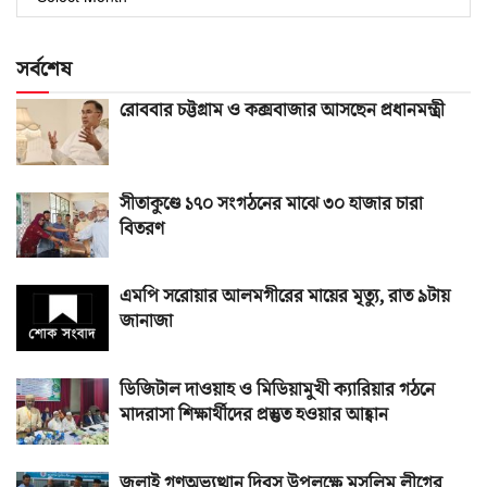
সংখ্যা
সর্বশেষ
রোববার চট্টগ্রাম ও কক্সবাজার আসছেন প্রধানমন্ত্রী
সীতাকুণ্ডে ১৭০ সংগঠনের মাঝে ৩০ হাজার চারা
বিতরণ
এমপি সরোয়ার আলমগীরের মায়ের মৃত্যু, রাত ৯টায়
জানাজা
ডিজিটাল দাওয়াহ ও মিডিয়ামুখী ক্যারিয়ার গঠনে
মাদরাসা শিক্ষার্থীদের প্রস্তুত হওয়ার আহ্বান
জুলাই গণঅভ্যুত্থান দিবস উপলক্ষে মুসলিম লীগের