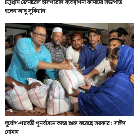
চট্টগ্রাম জেনারেল হাসপাতাল ব্যবস্থাপনা কমিটির সভাপতি
হলেন আবু সুফিয়ান
দুর্যোগ-পরবর্তী পুনর্বাসনে কাজ শুরু করেছে সরকার : সাঈদ
নোমান