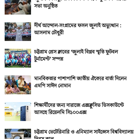
সভা অনুষ্ঠিত
দীর্ঘ আন্দোল-সংগ্রামের ফসল জুলাই অভ্যুত্থান :
আসলাম চৌধুরী
চট্টগ্রাম প্রেস ক্লাবের ‘জুলাই বিপ্লব স্মৃতি ফুটবল
টুর্নামেন্ট’ সম্পন্ন
মানবিকতার পাশাপাশি জাতীয় ঐক্যের বার্তা দিলেন
এমপি সাঈদ নোমান
শিক্ষার্থীদের জন্য দারাজে এক্সক্লুসিভ ডিসকাউন্টে
আসছে রিয়েলমি সি১০০এক্স
চট্টগ্রাম ভেটেরিনারি ও এনিম্যাল সাইন্সেস বিশ্ববিদ্যালয়