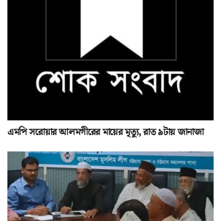
এমপি সরোয়ার আলমগীরের মায়ের মৃত্যু, রাত ৯টায় জানাজা