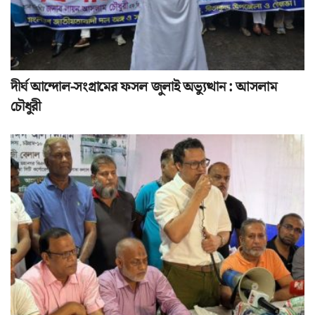
দীর্ঘ আন্দোল-সংগ্রামের ফসল জুলাই অভ্যুত্থান : আসলাম
চৌধুরী