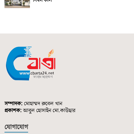
দিবস কাল
সম্পাদক:
মোহাম্মদ রুবেল খান
প্রকাশক:
আবুল হোসাইন মো.কাউছার
যোগাযোগ